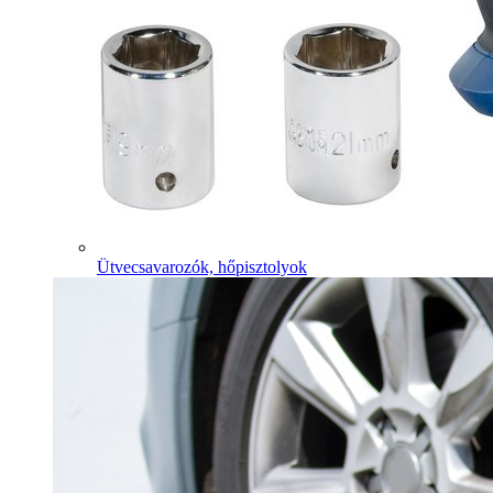
Ütvecsavarozók, hőpisztolyok