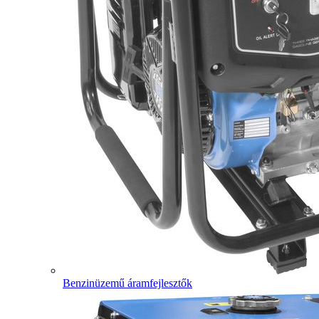
Benzinüzemű áramfejlesztők