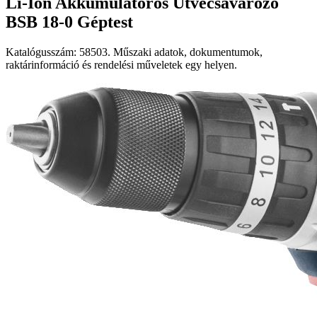
Li-Ion Akkumulátoros Ütvecsavarozó
BSB 18-0 Géptest
Katalógusszám: 58503. Műszaki adatok, dokumentumok,
raktárinformáció és rendelési műveletek egy helyen.