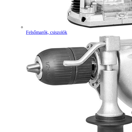
Felsőmarók, csiszolók