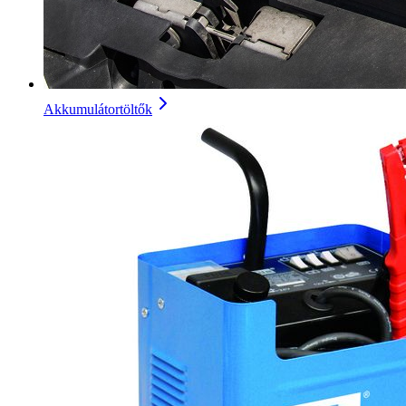
Akkumulátortöltők