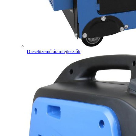
Dieselüzemű áramfejlesztők