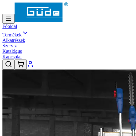
Főoldal
Termékek
Alkatrészek
Szerviz
Katalógus
Kapcsolat