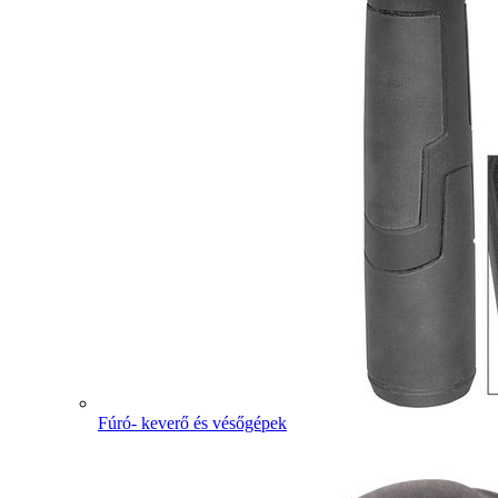
Fúró- keverő és vésőgépek