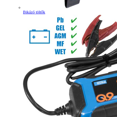
Bikázó töltők