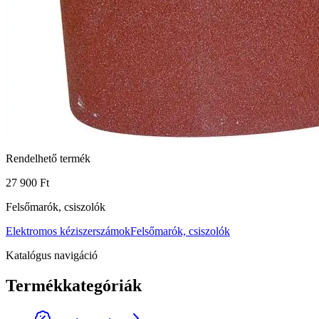
Rendelhető termék
27 900 Ft
Felsőmarók, csiszolók
Elektromos kéziszerszámok
Felsőmarók, csiszolók
Katalógus navigáció
Termékkategóriák