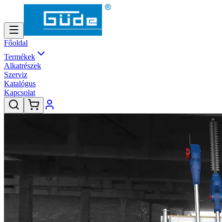
Főoldal
Termékek
Alkatrészek
Szerviz
Katalógus
Kapcsolat