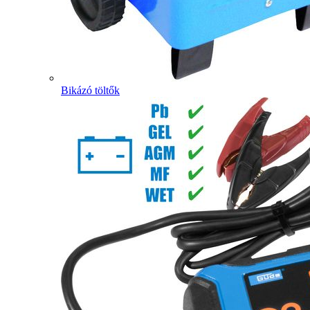
Bikázó töltők