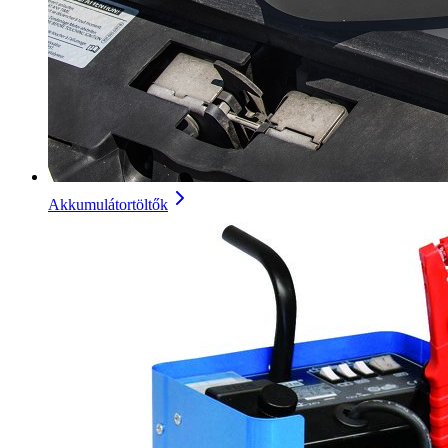
Akkumulátortöltők