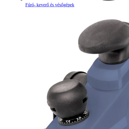
Fúró- keverő és vésőgépek