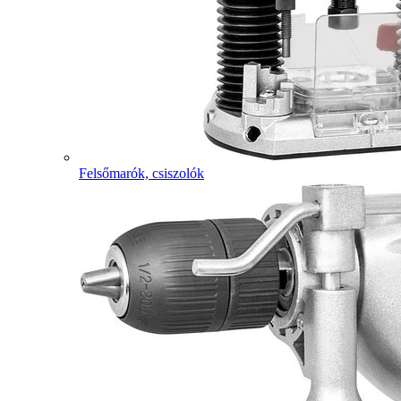
Felsőmarók, csiszolók