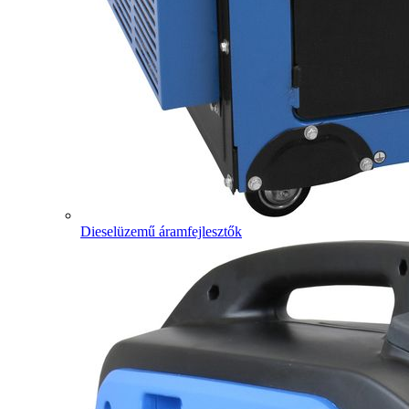
Dieselüzemű áramfejlesztők