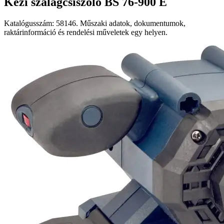
Kézi szalagcsiszoló BS 76-900 E
Katalógusszám: 58146. Műszaki adatok, dokumentumok,
raktárinformáció és rendelési műveletek egy helyen.