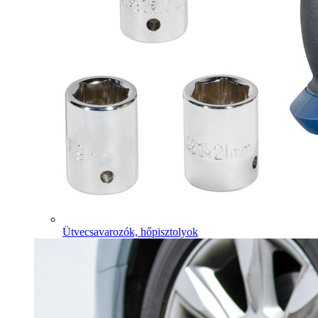
Ütvecsavarozók, hőpisztolyok