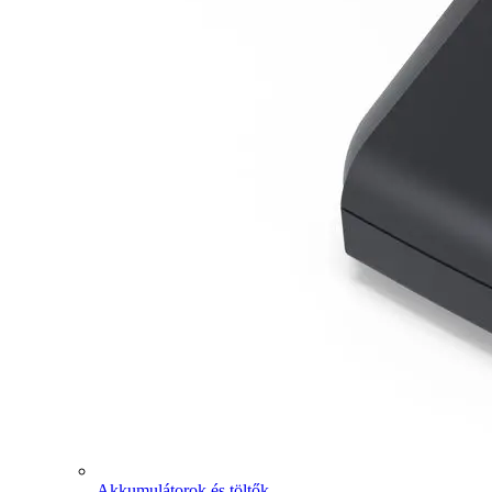
Akkumulátorok és töltők