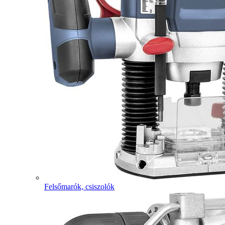
Felsőmarók, csiszolók