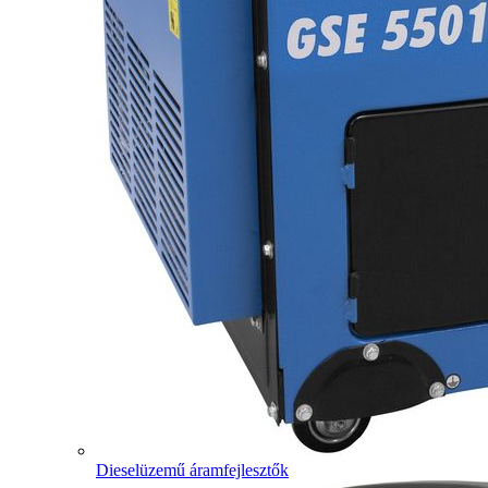
Dieselüzemű áramfejlesztők