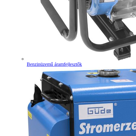
Benzinüzemű áramfejlesztők