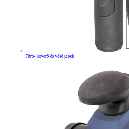
Fúró- keverő és vésőgépek