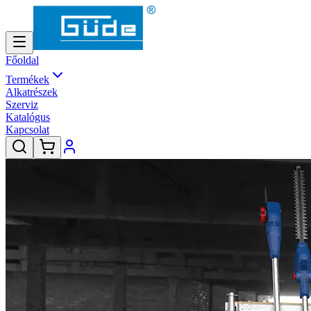
Főoldal
Termékek
Alkatrészek
Szerviz
Katalógus
Kapcsolat