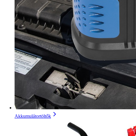
Akkumulátortöltők