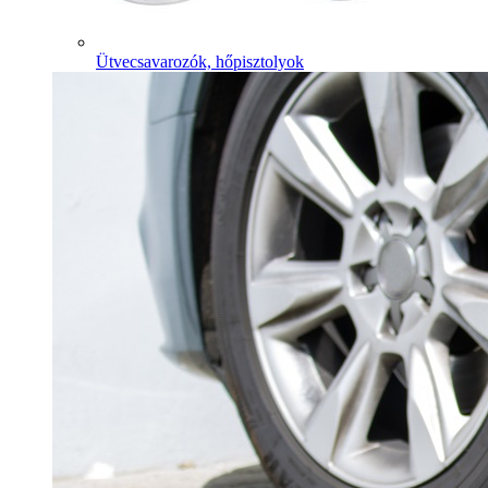
Ütvecsavarozók, hőpisztolyok