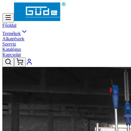
Főoldal
Termékek
Alkatrészek
Szerviz
Katalógus
Kapcsolat