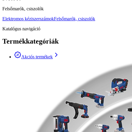
Felsőmarók, csiszolók
Elektromos kéziszerszámok
Felsőmarók, csiszolók
Katalógus navigáció
Termékkategóriák
Akciós termékek