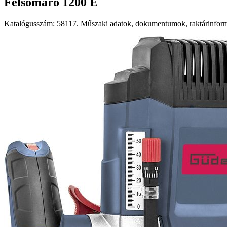
Felsőmaró 1200 E
Katalógusszám: 58117. Műszaki adatok, dokumentumok, raktárinformá