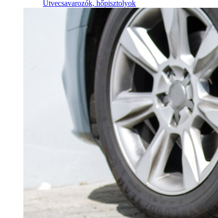
Ütvecsavarozók, hőpisztolyok