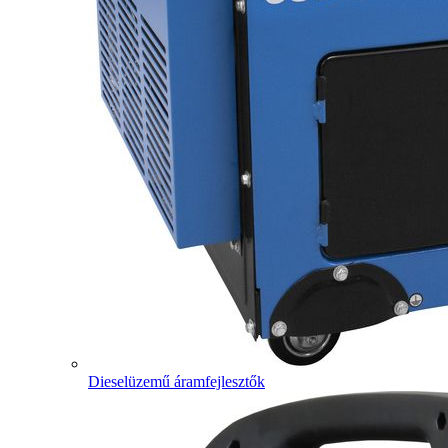
Dieselüzemű áramfejlesztők