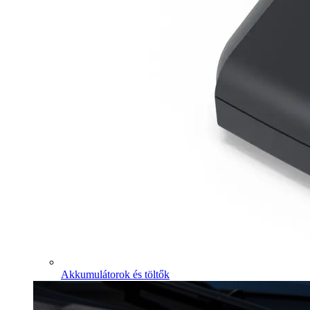
Akkumulátorok és töltők