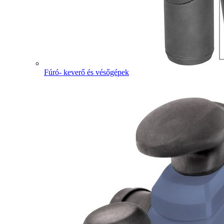
Fúró- keverő és vésőgépek