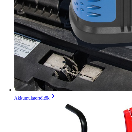
Akkumulátortöltők