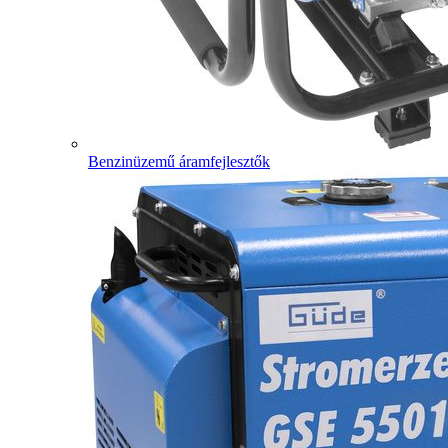
Benzinüzemű áramfejlesztők