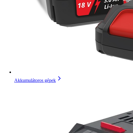
Akkumulátoros gépek