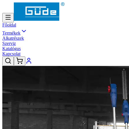
Főoldal
Termékek
Alkatrészek
Szerviz
Katalógus
Kapcsolat