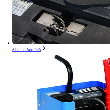
Akkumulátortöltők