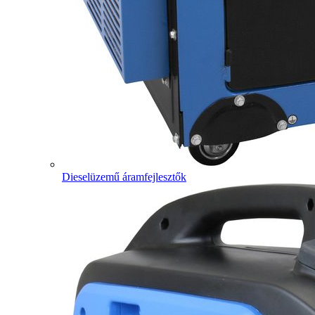
Dieselüzemű áramfejlesztők