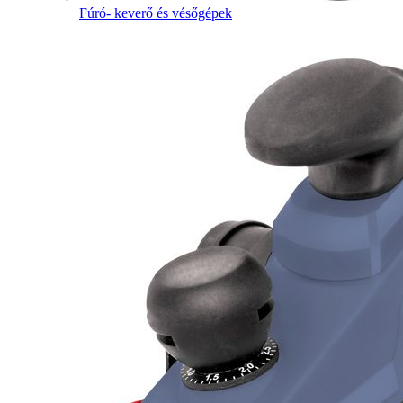
Fúró- keverő és vésőgépek