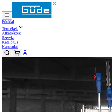
Főoldal
Termékek
Alkatrészek
Szerviz
Katalógus
Kapcsolat