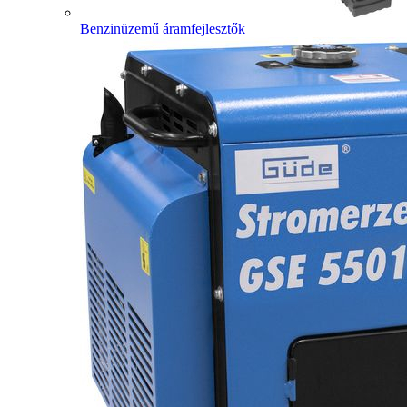
Benzinüzemű áramfejlesztők