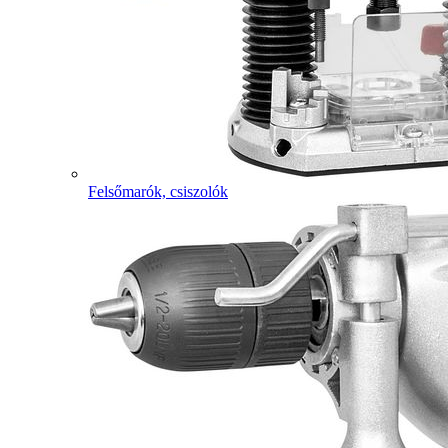
Felsőmarók, csiszolók