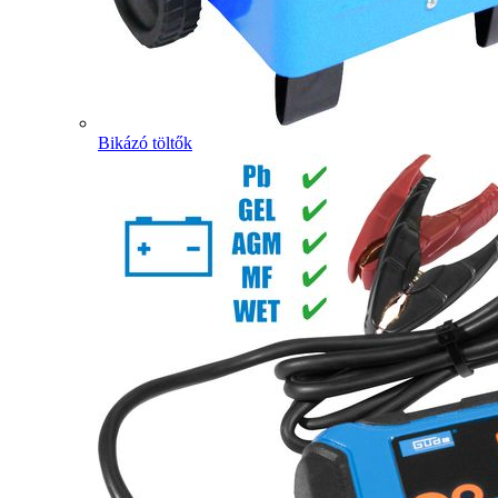
Bikázó töltők