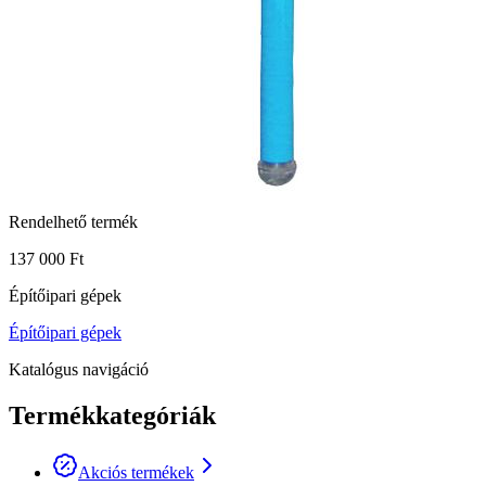
Rendelhető termék
137 000 Ft
Építőipari gépek
Építőipari gépek
Katalógus navigáció
Termékkategóriák
Akciós termékek