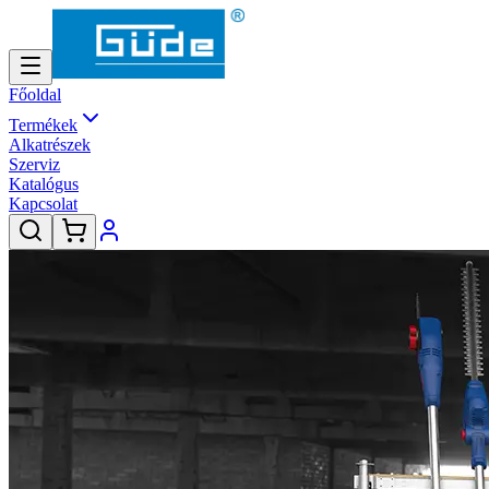
Főoldal
Termékek
Alkatrészek
Szerviz
Katalógus
Kapcsolat