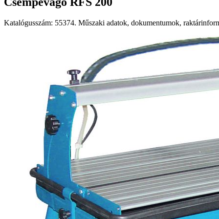
Csempevágó RFS 200
Katalógusszám: 55374. Műszaki adatok, dokumentumok, raktárinformá