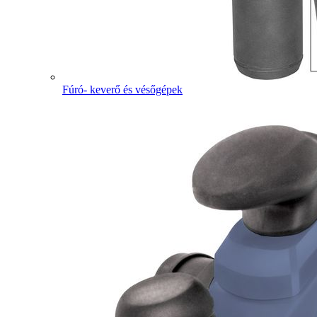
Fúró- keverő és vésőgépek