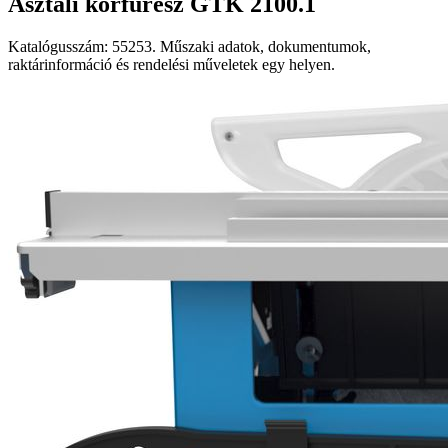
Asztali körfűrész GTK 2100.1
Katalógusszám: 55253. Műszaki adatok, dokumentumok,
raktárinformáció és rendelési műveletek egy helyen.