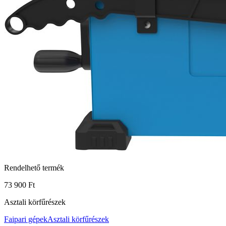
Rendelhető termék
73 900 Ft
Asztali körfűrészek
Faipari gépek
Asztali körfűrészek