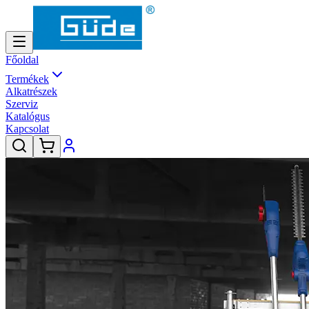
Főoldal
Termékek
Alkatrészek
Szerviz
Katalógus
Kapcsolat