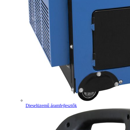
Dieselüzemű áramfejlesztők