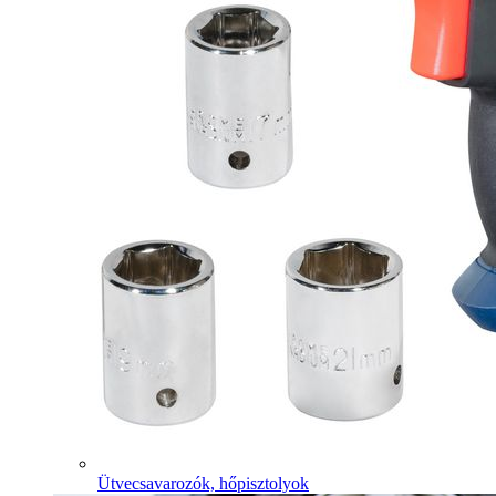
Ütvecsavarozók, hőpisztolyok