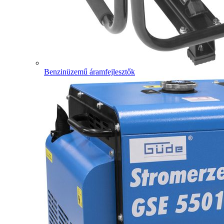
Benzinüzemű áramfejlesztők