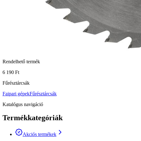
Rendelhető termék
6 190 Ft
Fűrésztárcsák
Faipari gépek
Fűrésztárcsák
Katalógus navigáció
Termékkategóriák
Akciós termékek