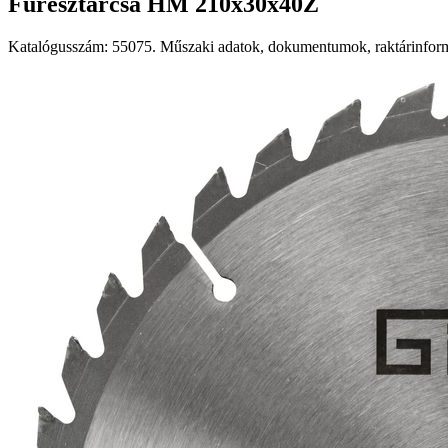
Fűrésztárcsa HM 210x30x40Z
Katalógusszám: 55075. Műszaki adatok, dokumentumok, raktárinformá