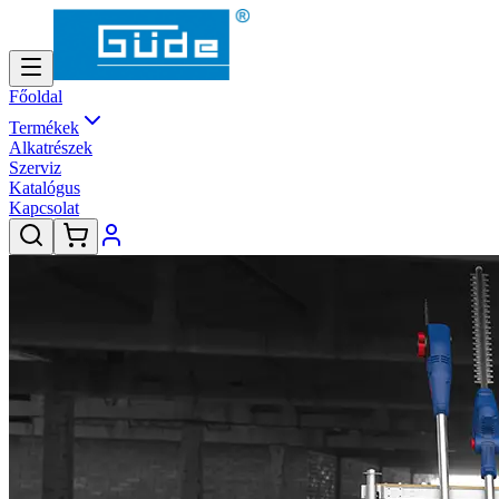
Főoldal
Termékek
Alkatrészek
Szerviz
Katalógus
Kapcsolat