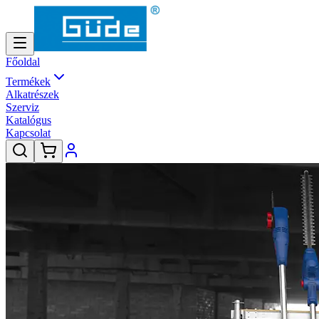
Főoldal
Termékek
Alkatrészek
Szerviz
Katalógus
Kapcsolat