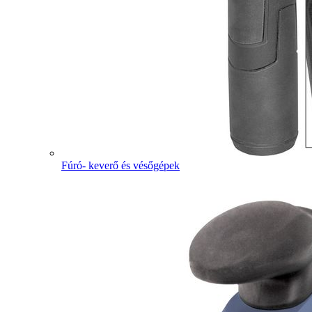
Fúró- keverő és vésőgépek