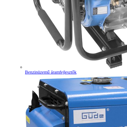
Benzinüzemű áramfejlesztők