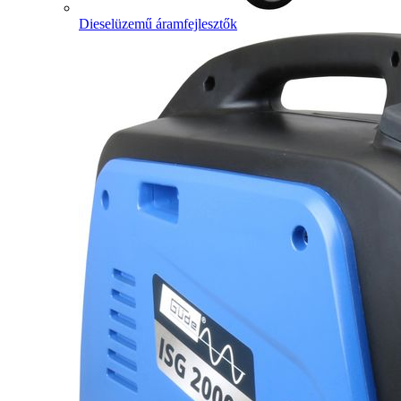
Dieselüzemű áramfejlesztők