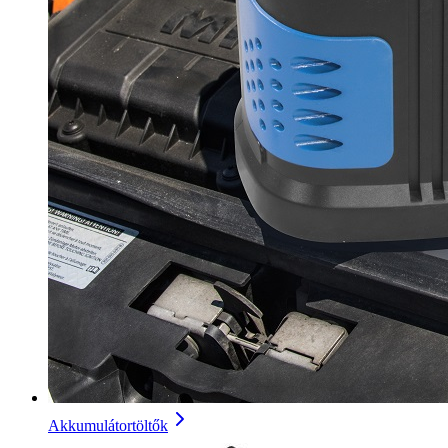
Akkumulátortöltők