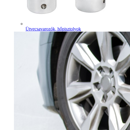
Ütvecsavarozók, hőpisztolyok