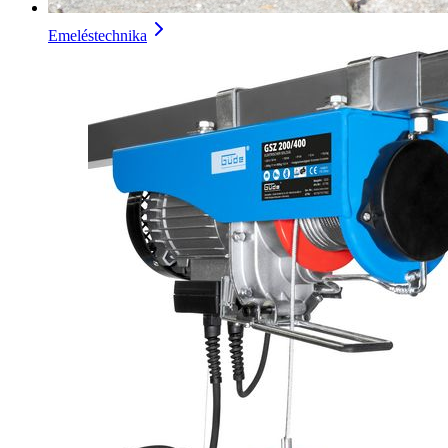
Emeléstechnika