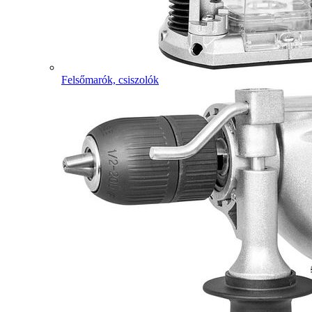
Felsőmarók, csiszolók