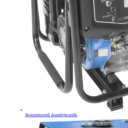
Benzinüzemű áramfejlesztők