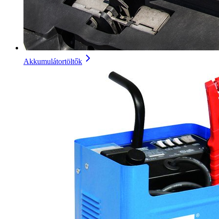
Akkumulátortöltők