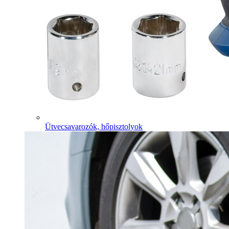
Ütvecsavarozók, hőpisztolyok