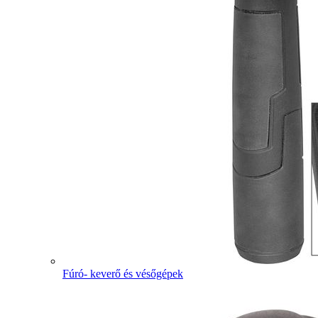
Fúró- keverő és vésőgépek