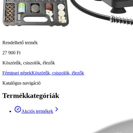
Rendelhető termék
27 900 Ft
Köszörűk, csiszolók, élezők
Fémipari gépek
Köszörűk, csiszolók, élezők
Katalógus navigáció
Termékkategóriák
Akciós termékek