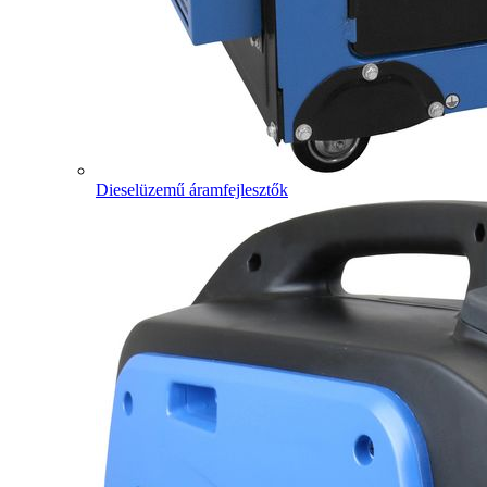
Dieselüzemű áramfejlesztők