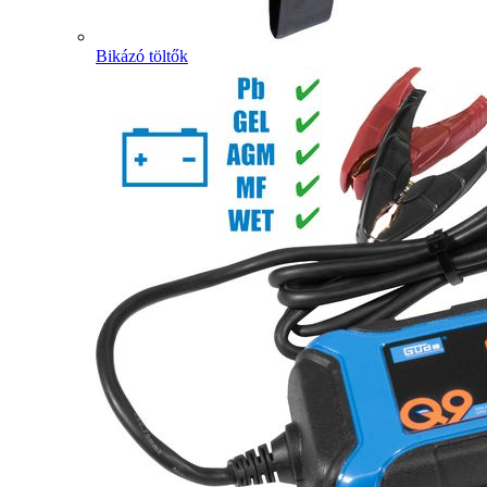
Bikázó töltők