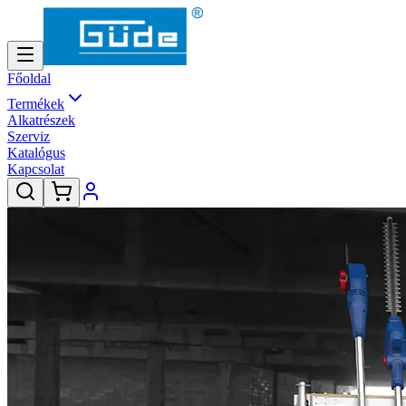
Főoldal
Termékek
Alkatrészek
Szerviz
Katalógus
Kapcsolat