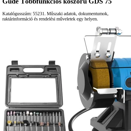
Güde Többfunkciós köszörű GDS 75
Katalógusszám: 55231. Műszaki adatok, dokumentumok,
raktárinformáció és rendelési műveletek egy helyen.