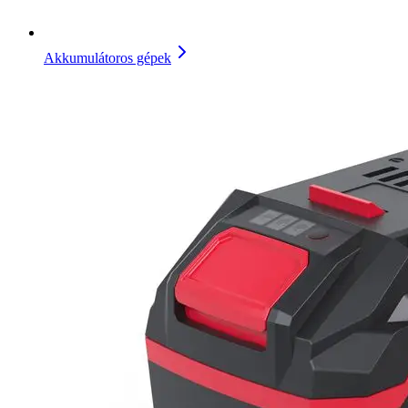
Akkumulátoros gépek