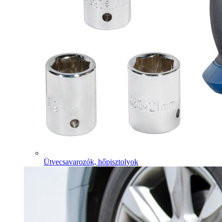
Ütvecsavarozók, hőpisztolyok