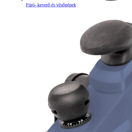
Fúró- keverő és vésőgépek