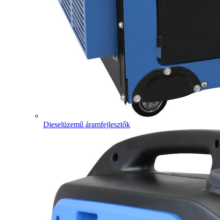
Dieselüzemű áramfejlesztők