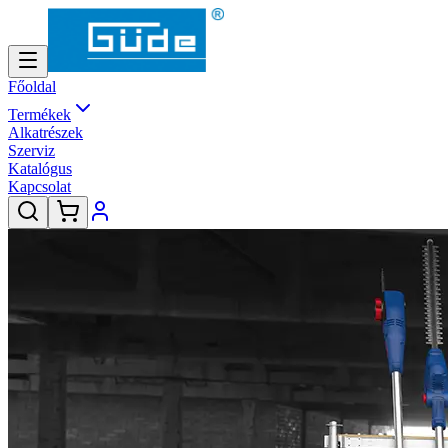
Főoldal
Termékek
Alkatrészek
Szerviz
Katalógus
Kapcsolat