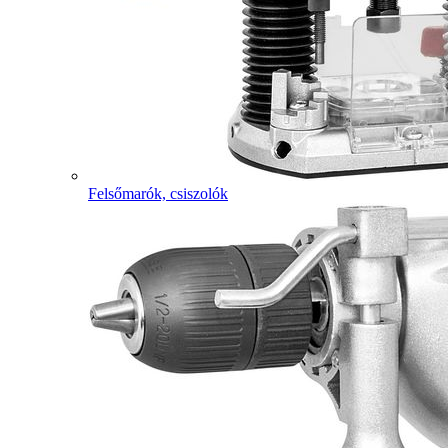
Felsőmarók, csiszolók