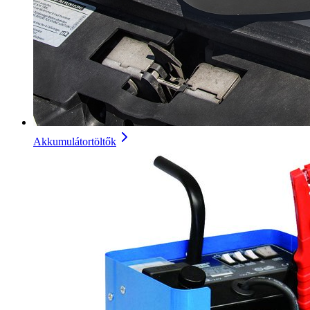
Akkumulátortöltők