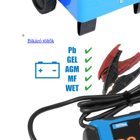
Bikázó töltők