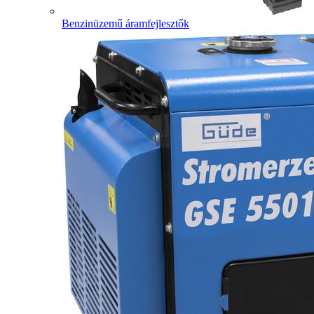
Benzinüzemű áramfejlesztők