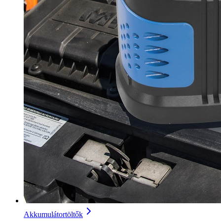
Akkumulátortöltők