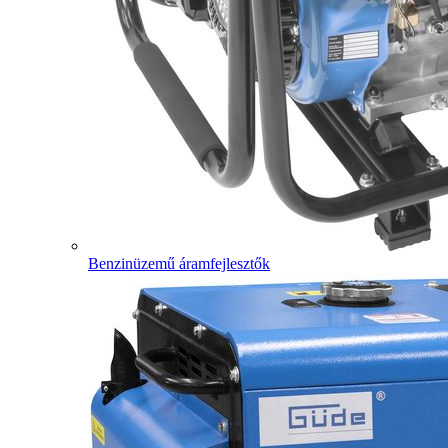
Benzinüzemű áramfejlesztők