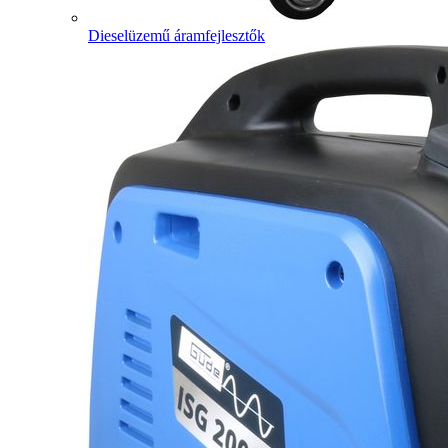
Dieselüzemű áramfejlesztők