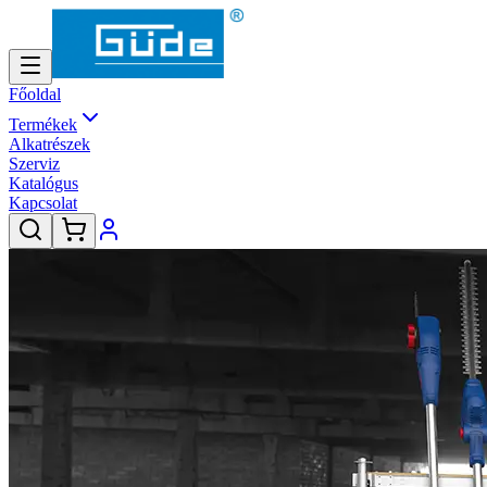
Főoldal
Termékek
Alkatrészek
Szerviz
Katalógus
Kapcsolat