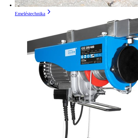
Emeléstechnika