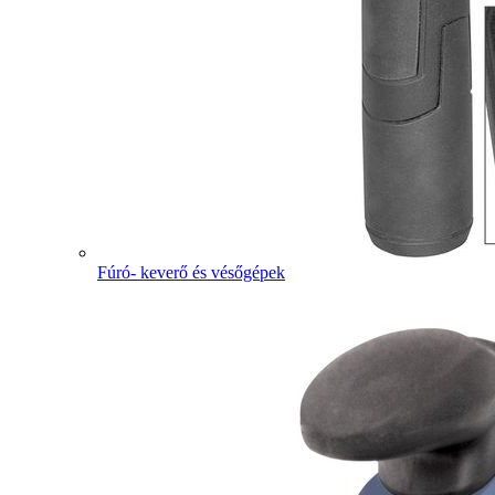
Fúró- keverő és vésőgépek