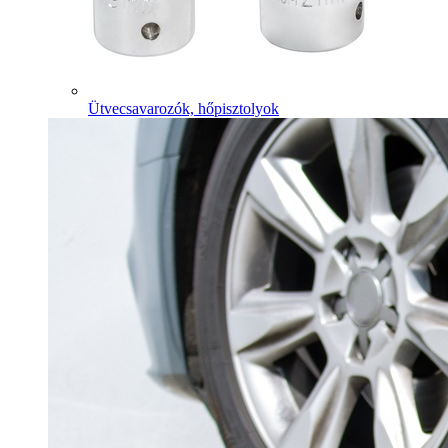
Ütvecsavarozók, hőpisztolyok