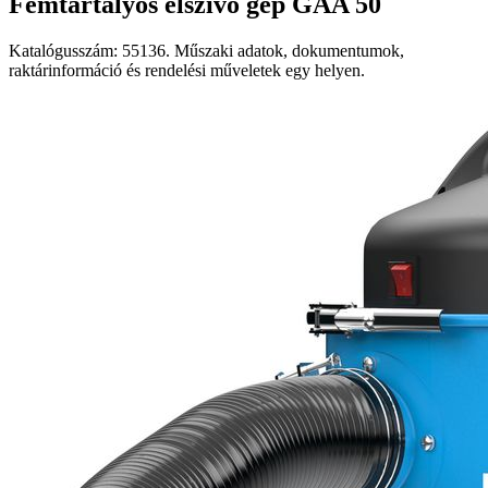
Fémtartályos elszívó gép GAA 50
Katalógusszám: 55136. Műszaki adatok, dokumentumok,
raktárinformáció és rendelési műveletek egy helyen.