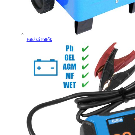
Bikázó töltők