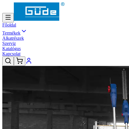
Főoldal
Termékek
Alkatrészek
Szerviz
Katalógus
Kapcsolat