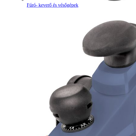
Fúró- keverő és vésőgépek