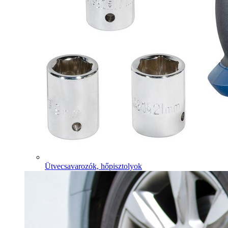
Ütvecsavarozók, hőpisztolyok