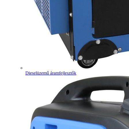
Dieselüzemű áramfejlesztők