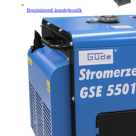
Benzinüzemű áramfejlesztők