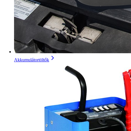
Akkumulátortöltők