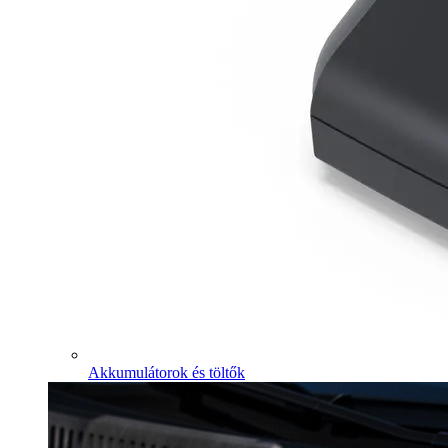
Akkumulátorok és töltők