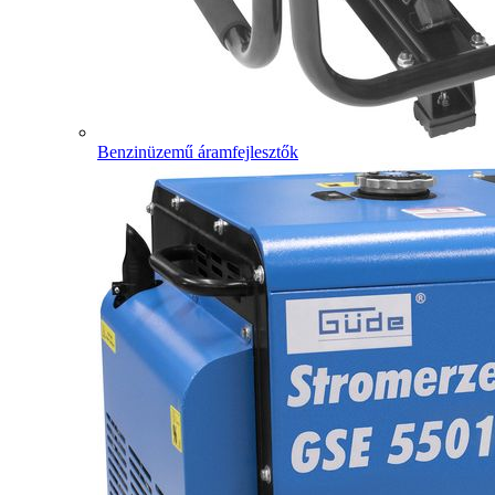
Benzinüzemű áramfejlesztők