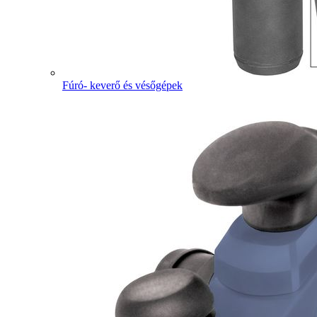
Fúró- keverő és vésőgépek