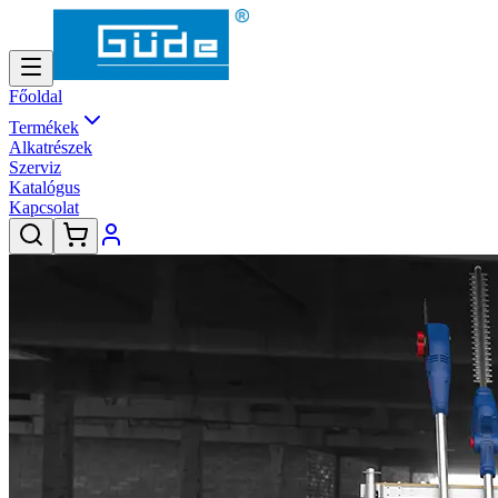
Főoldal
Termékek
Alkatrészek
Szerviz
Katalógus
Kapcsolat