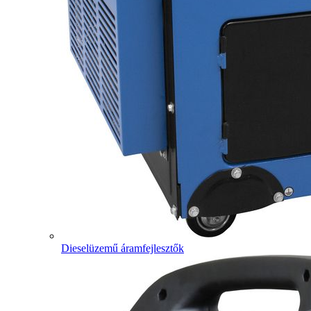
Dieselüzemű áramfejlesztők