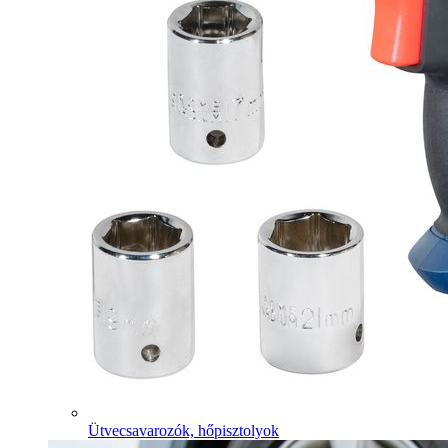
Ütvecsavarozók, hőpisztolyok