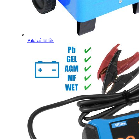
Bikázó töltők