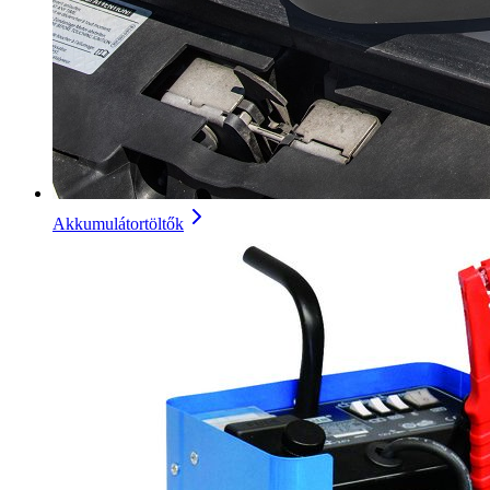
Akkumulátortöltők