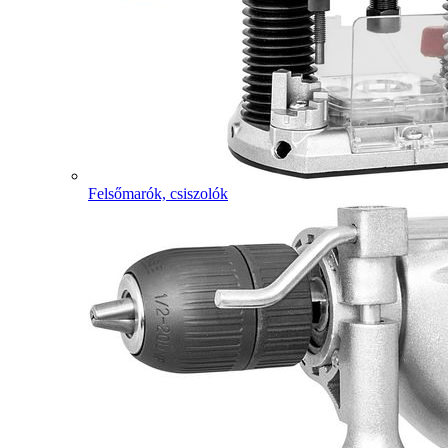
Felsőmarók, csiszolók