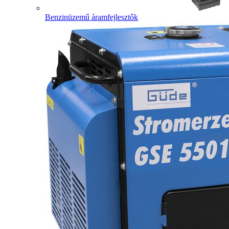
Benzinüzemű áramfejlesztők