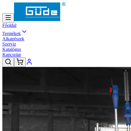
Főoldal
Termékek
Alkatrészek
Szerviz
Katalógus
Kapcsolat