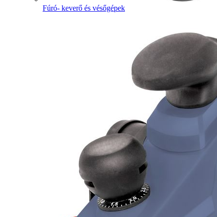
Fúró- keverő és vésőgépek