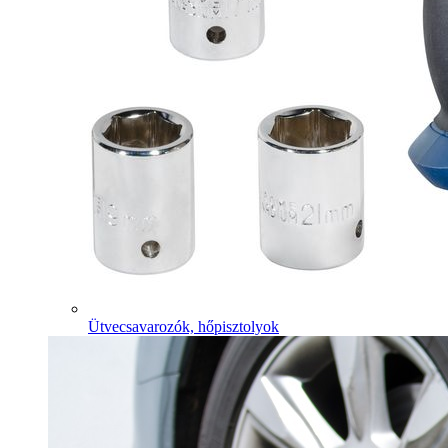
Ütvecsavarozók, hőpisztolyok