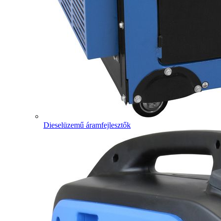
Dieselüzemű áramfejlesztők