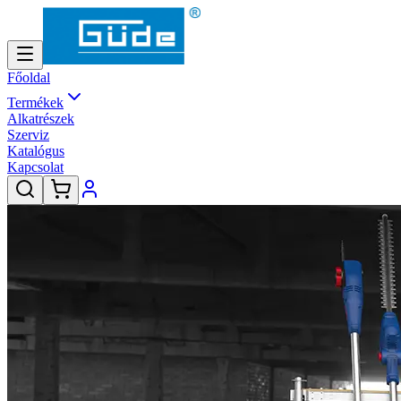
Főoldal
Termékek
Alkatrészek
Szerviz
Katalógus
Kapcsolat