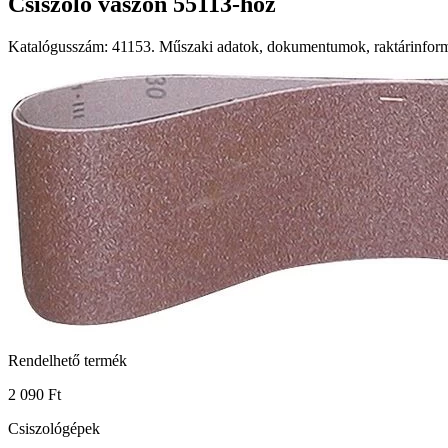
Csiszoló vászon 55113-hoz
Katalógusszám: 41153. Műszaki adatok, dokumentumok, raktárinformá
Rendelhető termék
2 090 Ft
Csiszológépek