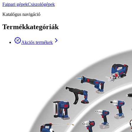
Faipari gépek
Csiszológépek
Katalógus navigáció
Termékkategóriák
Akciós termékek