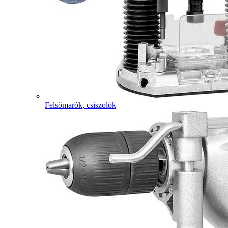
Felsőmarók, csiszolók