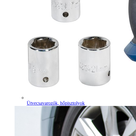
Ütvecsavarozók, hőpisztolyok