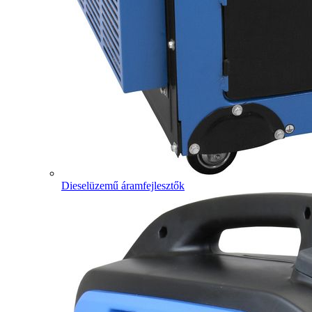
Dieselüzemű áramfejlesztők