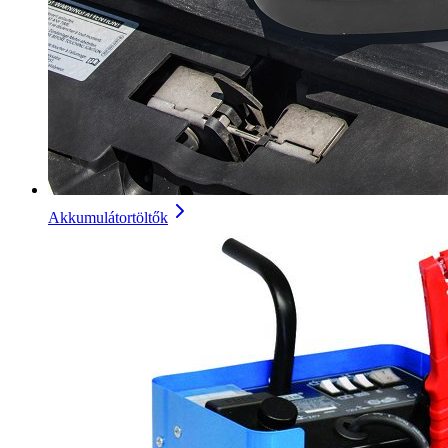
Akkumulátortöltők