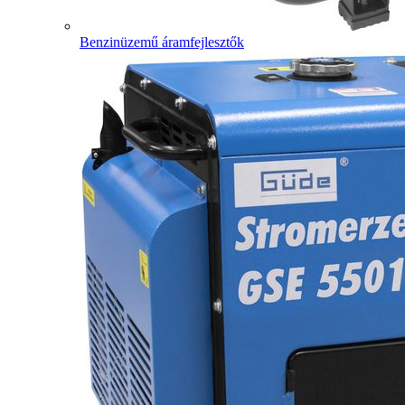
Benzinüzemű áramfejlesztők