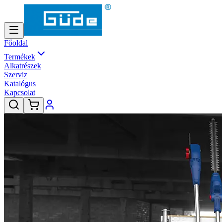
Főoldal
Termékek
Alkatrészek
Szerviz
Katalógus
Kapcsolat