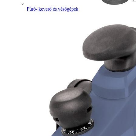
Fúró- keverő és vésőgépek