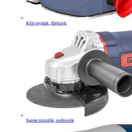
Kézi gyaluk, fűrészek
Sarokcsiszolók, polírozók