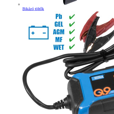
Bikázó töltők