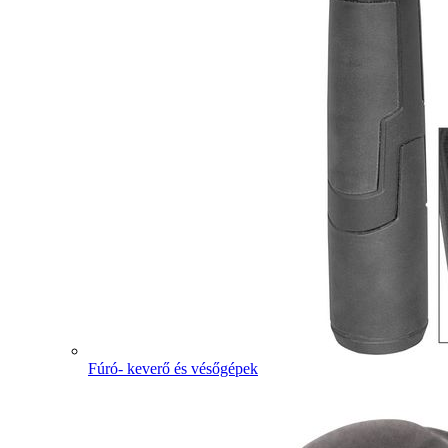
Fúró- keverő és vésőgépek