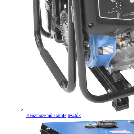
Benzinüzemű áramfejlesztők