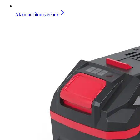
Akkumulátoros gépek