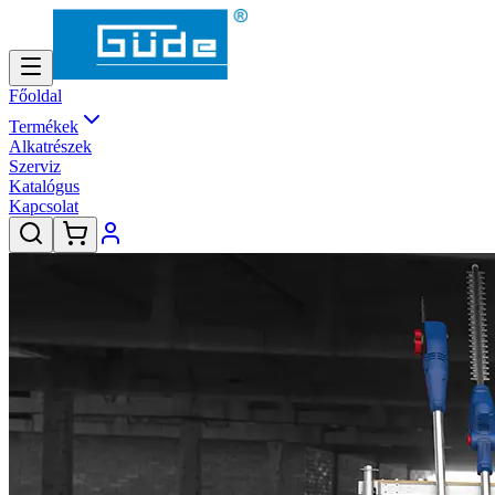
Főoldal
Termékek
Alkatrészek
Szerviz
Katalógus
Kapcsolat