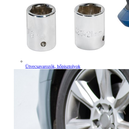
Ütvecsavarozók, hőpisztolyok