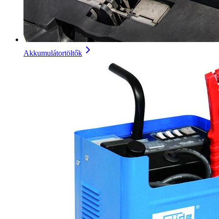
Akkumulátortöltők