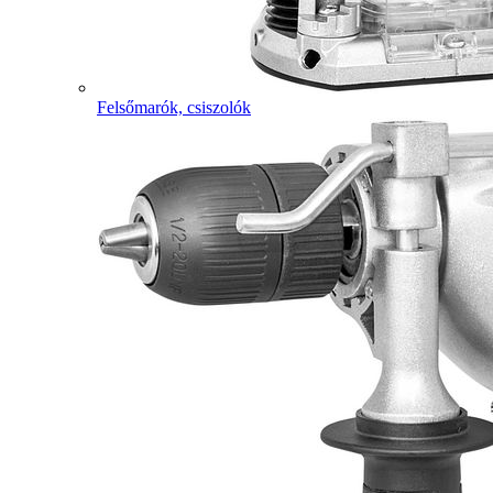
Felsőmarók, csiszolók