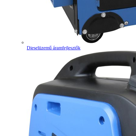
Dieselüzemű áramfejlesztők