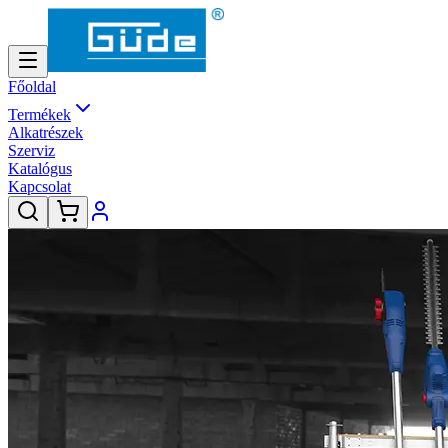
Főoldal
Termékek
Alkatrészek
Szerviz
Katalógus
Kapcsolat