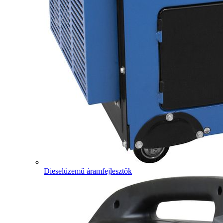
Dieselüzemű áramfejlesztők