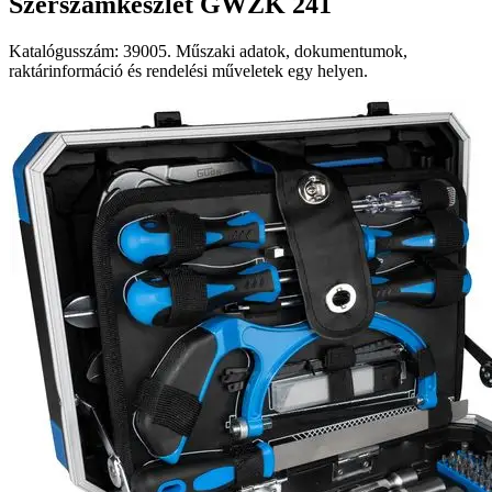
Szerszámkészlet GWZK 241
Katalógusszám: 39005. Műszaki adatok, dokumentumok,
raktárinformáció és rendelési műveletek egy helyen.