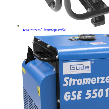
Benzinüzemű áramfejlesztők