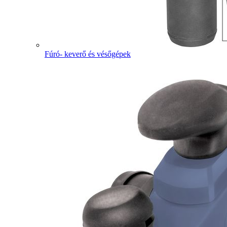
Fúró- keverő és vésőgépek