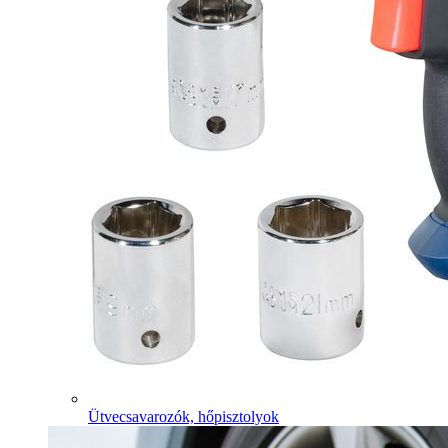
Ütvecsavarozók, hőpisztolyok