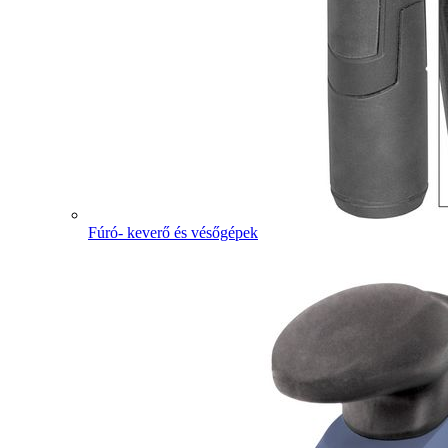
Fúró- keverő és vésőgépek