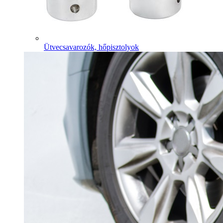
Ütvecsavarozók, hőpisztolyok