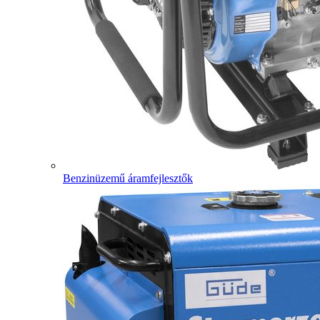
Benzinüzemű áramfejlesztők