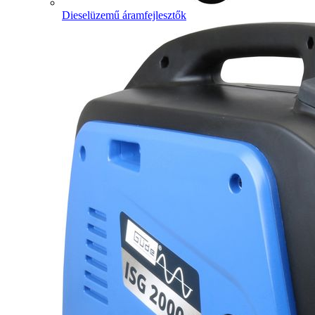
Dieselüzemű áramfejlesztők