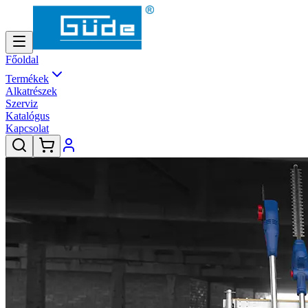
Főoldal
Termékek
Alkatrészek
Szerviz
Katalógus
Kapcsolat