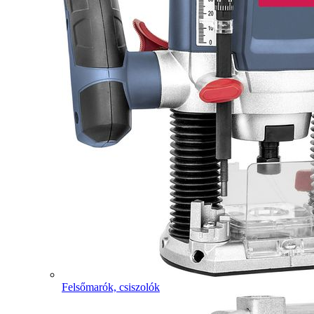
Felsőmarók, csiszolók