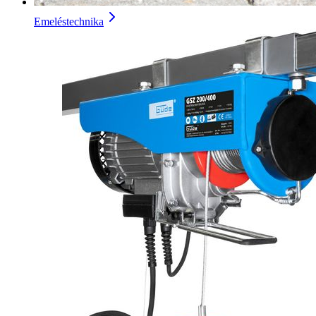
Emeléstechnika