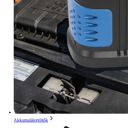
Akkumulátortöltők