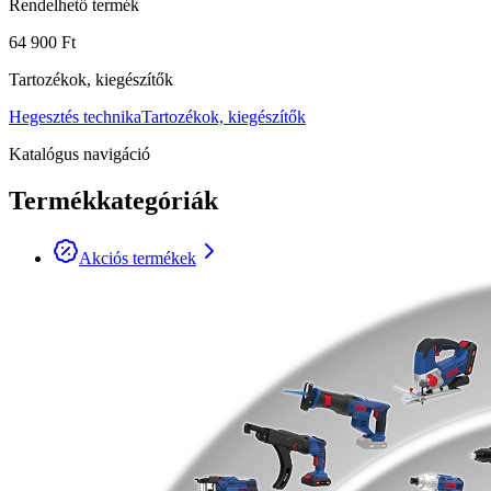
Rendelhető termék
64 900 Ft
Tartozékok, kiegészítők
Hegesztés technika
Tartozékok, kiegészítők
Katalógus navigáció
Termékkategóriák
Akciós termékek