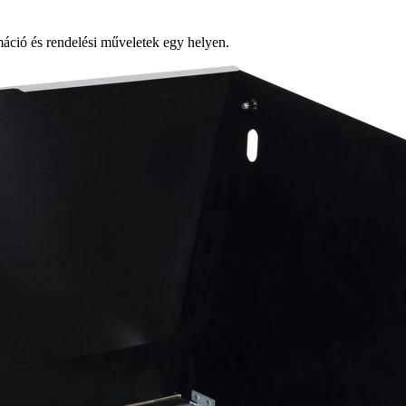
ció és rendelési műveletek egy helyen.