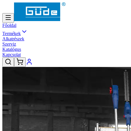
Főoldal
Termékek
Alkatrészek
Szerviz
Katalógus
Kapcsolat