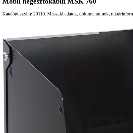
Mobil hegesztőkabin MSK 760
Katalógusszám: 20110. Műszaki adatok, dokumentumok, raktárinformá