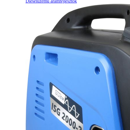
Dieselüzemű áramfejlesztők