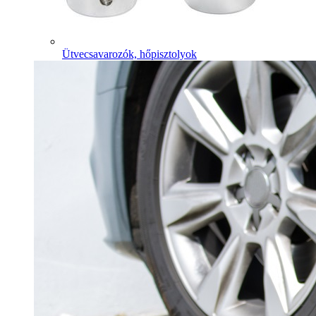
Ütvecsavarozók, hőpisztolyok