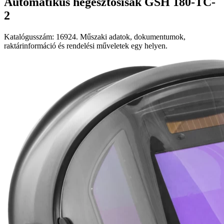
Automatikus hegesztősisak GSH 180-TC-
2
Katalógusszám: 16924. Műszaki adatok, dokumentumok,
raktárinformáció és rendelési műveletek egy helyen.