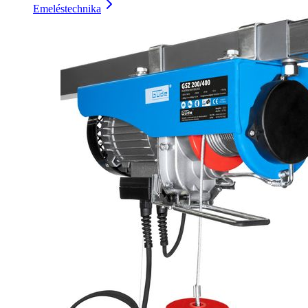
Emeléstechnika