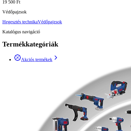
19 500 Ft
Védőpajzsok
Hegesztés technika
Védőpajzsok
Katalógus navigáció
Termékkategóriák
Akciós termékek