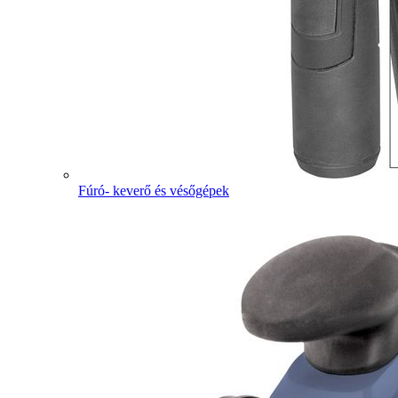
Fúró- keverő és vésőgépek