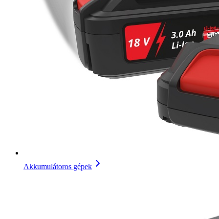
Akkumulátoros gépek