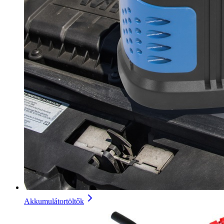
Akkumulátortöltők