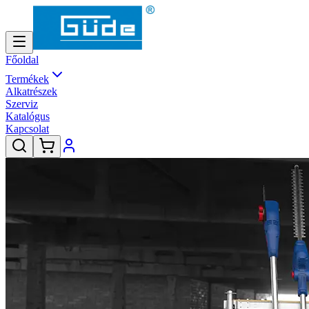
Főoldal
Termékek
Alkatrészek
Szerviz
Katalógus
Kapcsolat