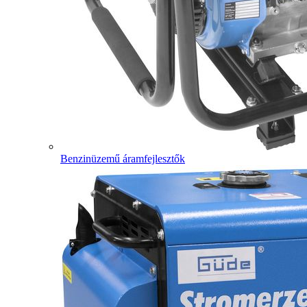
Benzinüzemű áramfejlesztők