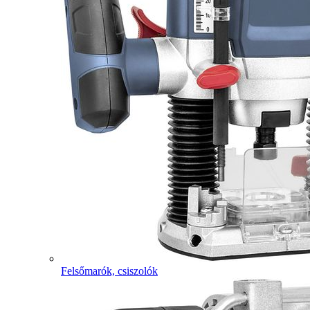
Felsőmarók, csiszolók