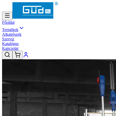
Főoldal
Termékek
Alkatrészek
Szerviz
Katalógus
Kapcsolat