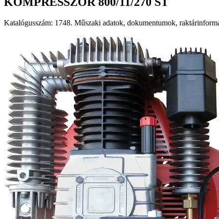
KOMPRESSZOR 800/11/270 ST
Katalógusszám: 1748. Műszaki adatok, dokumentumok, raktárinformác