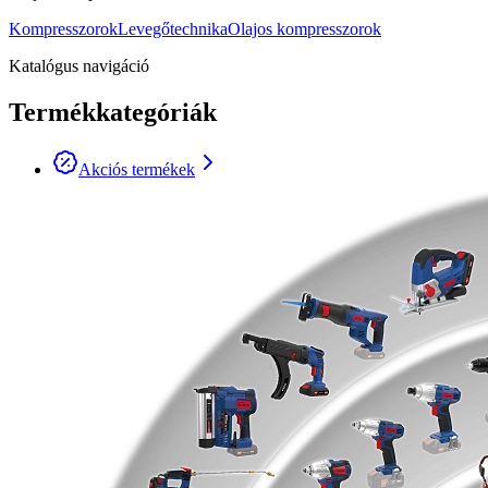
Kompresszorok
Levegőtechnika
Olajos kompresszorok
Katalógus navigáció
Termékkategóriák
Akciós termékek