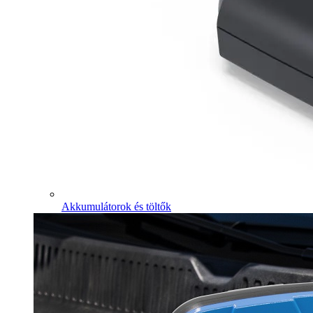
Akkumulátorok és töltők