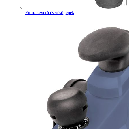
Fúró- keverő és vésőgépek