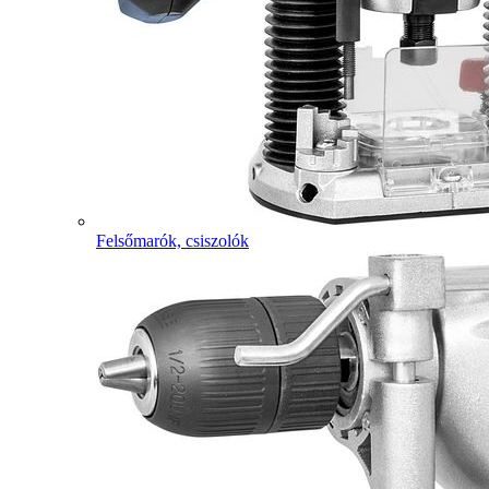
Felsőmarók, csiszolók