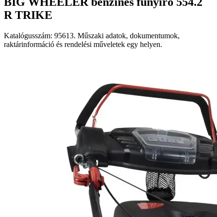
BIG WHEELER benzines fűnyíró 554.2
R TRIKE
Katalógusszám: 95613. Műszaki adatok, dokumentumok,
raktárinformáció és rendelési műveletek egy helyen.