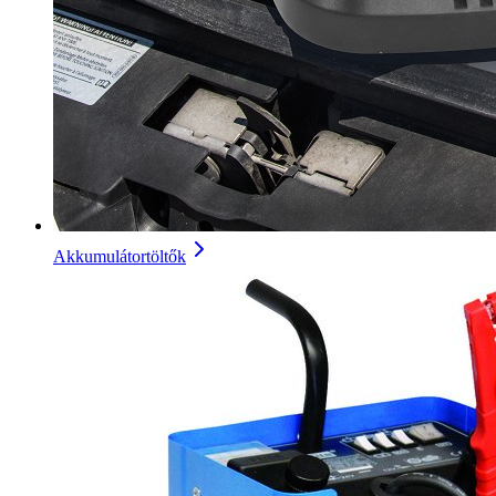
Akkumulátortöltők