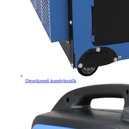
Dieselüzemű áramfejlesztők