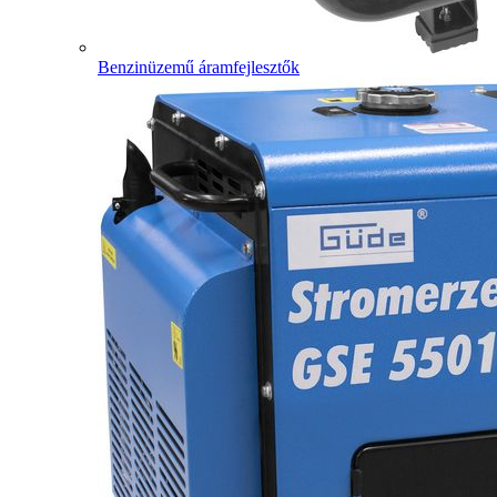
Benzinüzemű áramfejlesztők