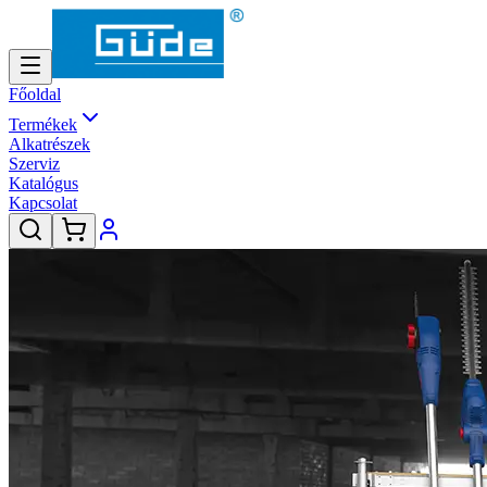
Főoldal
Termékek
Alkatrészek
Szerviz
Katalógus
Kapcsolat