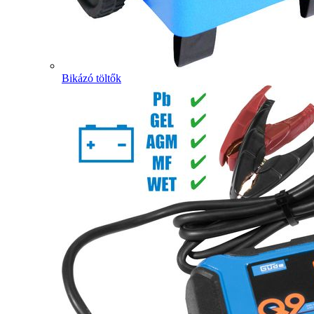
Bikázó töltők