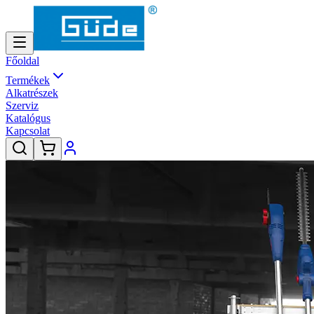
Főoldal
Termékek
Alkatrészek
Szerviz
Katalógus
Kapcsolat