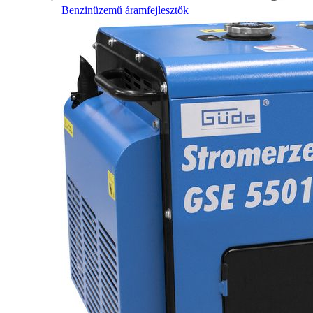
Benzinüzemű áramfejlesztők