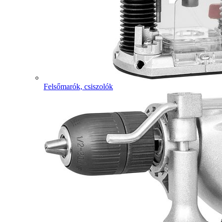
Felsőmarók, csiszolók