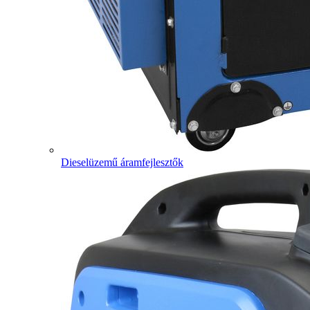
Dieselüzemű áramfejlesztők