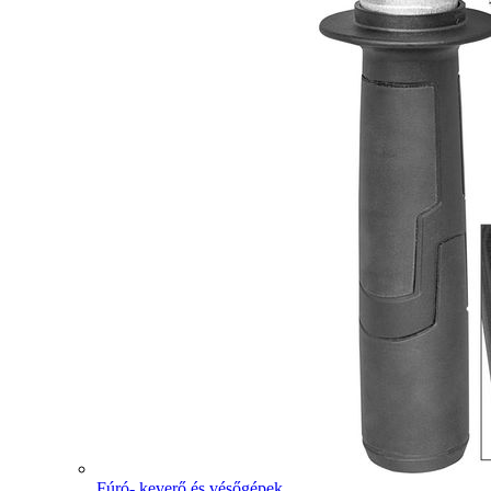
Fúró- keverő és vésőgépek