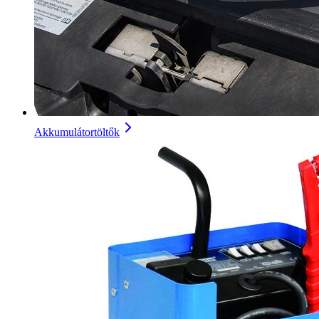
Akkumulátortöltők