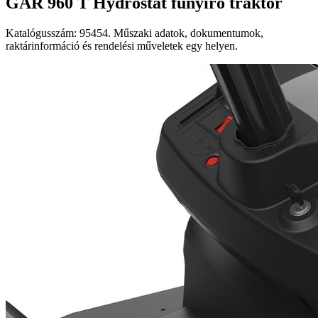
GAR 960 T Hydrostat fűnyíró traktor
Katalógusszám: 95454. Műszaki adatok, dokumentumok,
raktárinformáció és rendelési műveletek egy helyen.