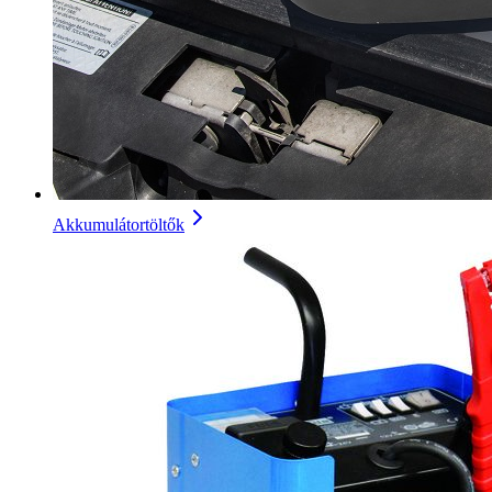
Akkumulátortöltők