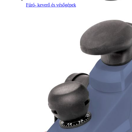
Fúró- keverő és vésőgépek