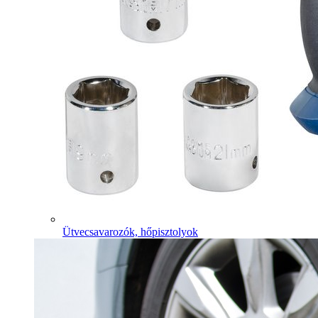
Ütvecsavarozók, hőpisztolyok