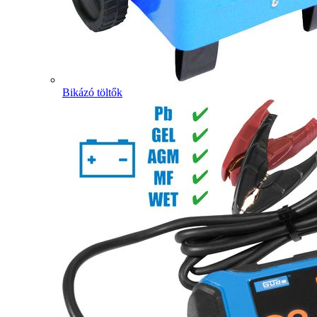
Bikázó töltők