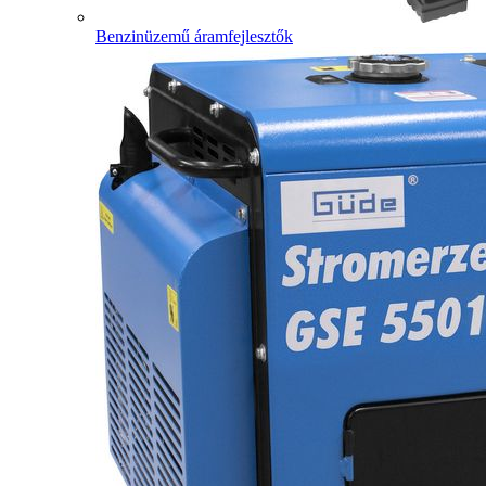
Benzinüzemű áramfejlesztők