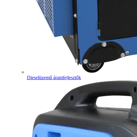
Dieselüzemű áramfejlesztők