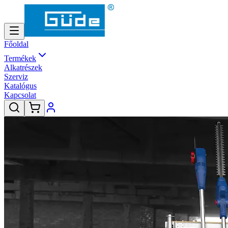
Főoldal
Termékek
Alkatrészek
Szerviz
Katalógus
Kapcsolat