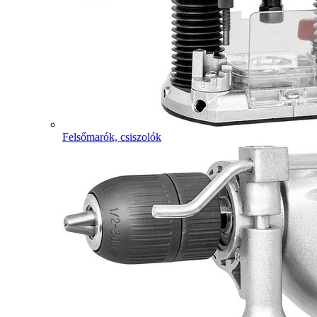
Felsőmarók, csiszolók