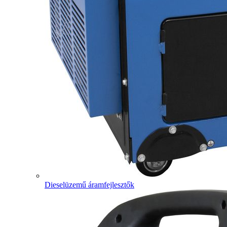
Dieselüzemű áramfejlesztők