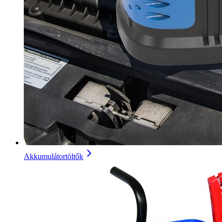
Akkumulátortöltők