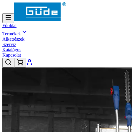
Főoldal
Termékek
Alkatrészek
Szerviz
Katalógus
Kapcsolat