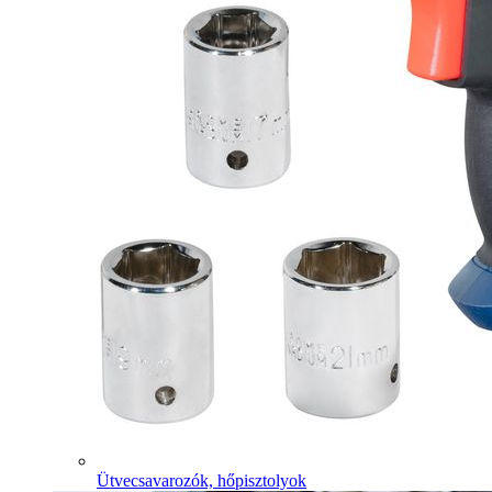
Ütvecsavarozók, hőpisztolyok