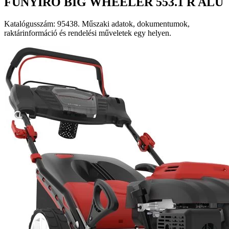
FŰNYÍRÓ BIG WHEELER 553.1 R ALU
Katalógusszám: 95438. Műszaki adatok, dokumentumok,
raktárinformáció és rendelési műveletek egy helyen.