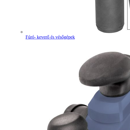
Fúró- keverő és vésőgépek