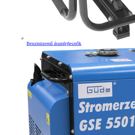
Benzinüzemű áramfejlesztők