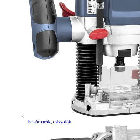
Felsőmarók, csiszolók