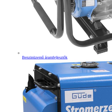
Benzinüzemű áramfejlesztők