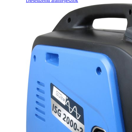
Dieselüzemű áramfejlesztők