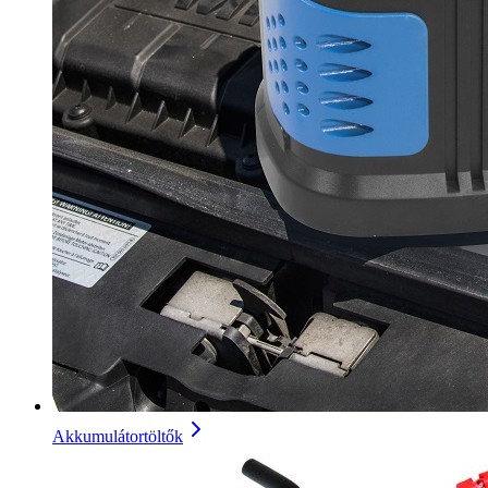
Akkumulátortöltők