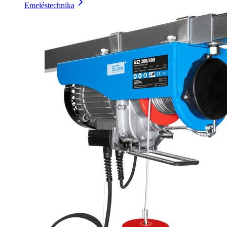
Emeléstechnika