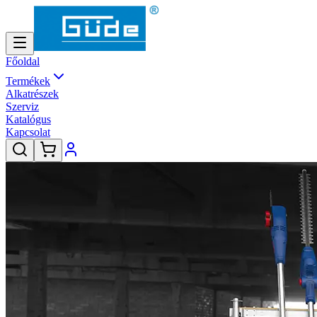
Főoldal
Termékek
Alkatrészek
Szerviz
Katalógus
Kapcsolat