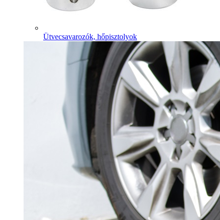
Ütvecsavarozók, hőpisztolyok