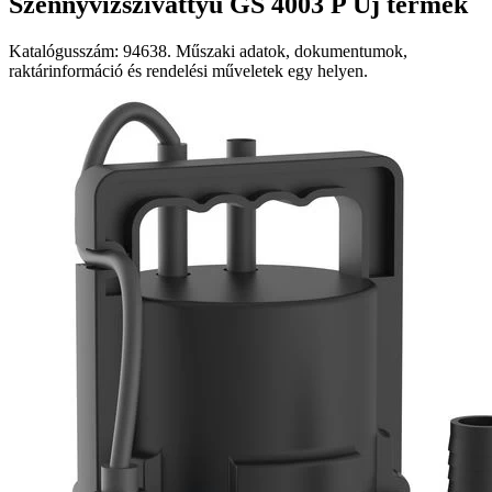
Szennyvízszivattyú GS 4003 P Új termék
Katalógusszám: 94638. Műszaki adatok, dokumentumok,
raktárinformáció és rendelési műveletek egy helyen.