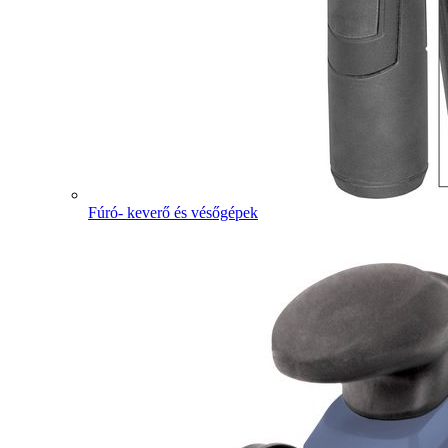
Fúró- keverő és vésőgépek