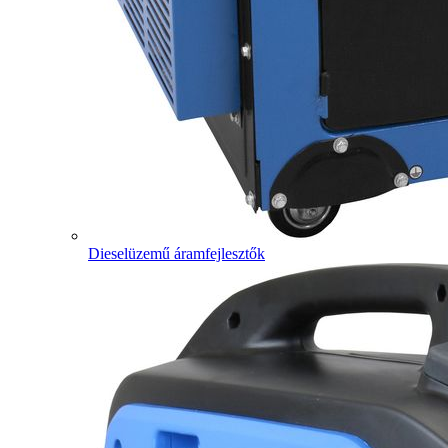
Dieselüzemű áramfejlesztők