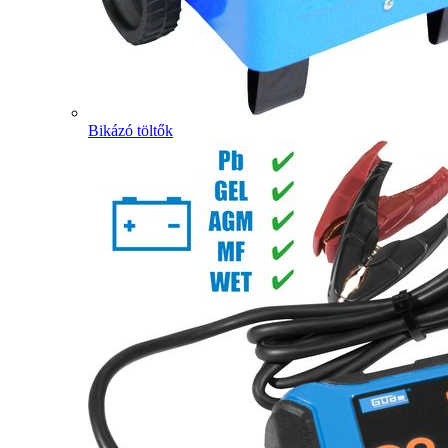
Bikázó töltők