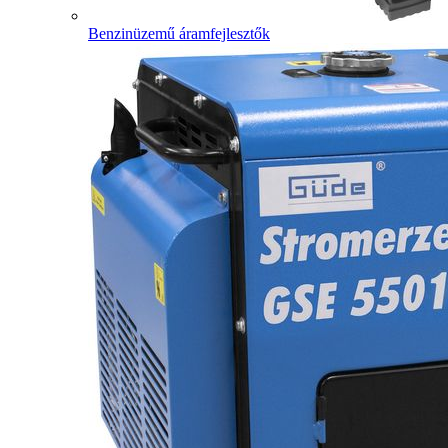
Benzinüzemű áramfejlesztők