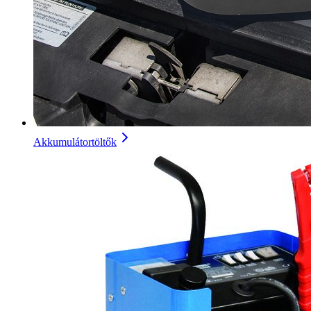
Akkumulátortöltők