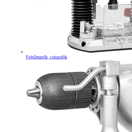
Felsőmarók, csiszolók