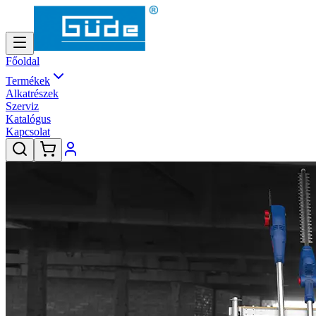
Főoldal
Termékek
Alkatrészek
Szerviz
Katalógus
Kapcsolat