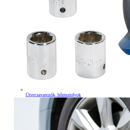
Ütvecsavarozók, hőpisztolyok