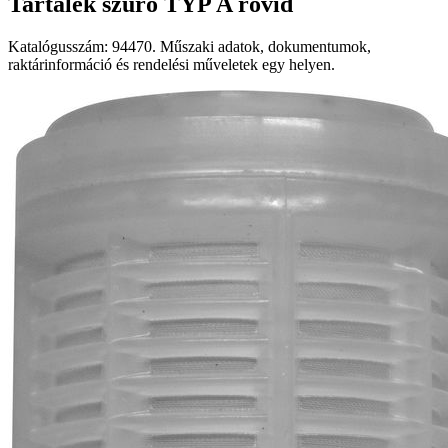
Tartalék szűrő TYP A rövid
Katalógusszám: 94470. Műszaki adatok, dokumentumok,
raktárinformáció és rendelési műveletek egy helyen.