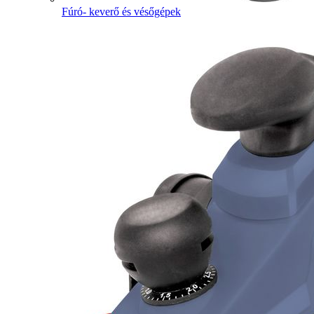
Fúró- keverő és vésőgépek