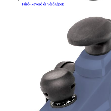
Fúró- keverő és vésőgépek