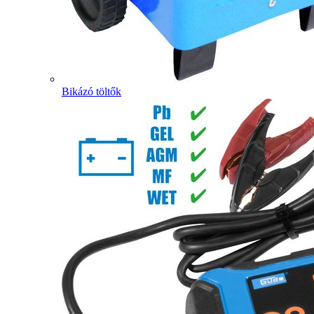
Bikázó töltők