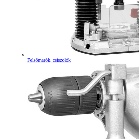
Felsőmarók, csiszolók