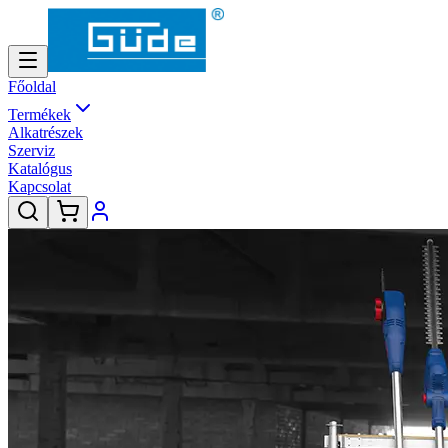
Főoldal
Termékek
Alkatrészek
Szerviz
Katalógus
Kapcsolat