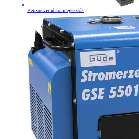
Benzinüzemű áramfejlesztők