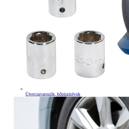
Ütvecsavarozók, hőpisztolyok