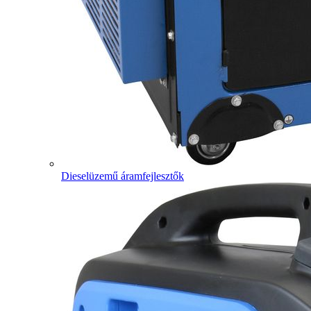
Dieselüzemű áramfejlesztők