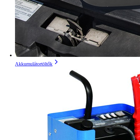
Akkumulátortöltők