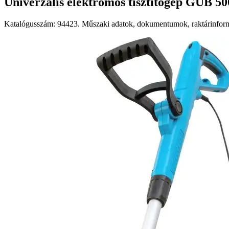
Univerzális elektromos tisztítógép GUB 50
Katalógusszám: 94423. Műszaki adatok, dokumentumok, raktárinformá