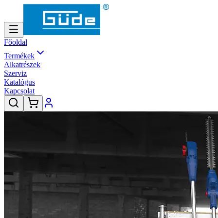
Főoldal
Termékek
Alkatrészek
Szerviz
Katalógus
Kapcsolat