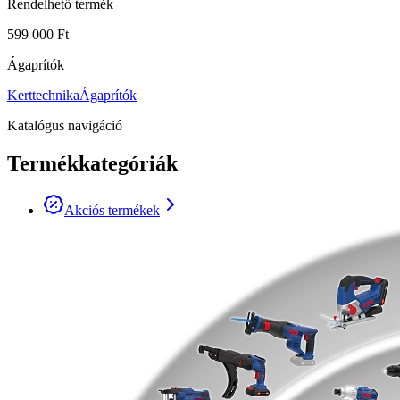
Rendelhető termék
599 000 Ft
Ágaprítók
Kerttechnika
Ágaprítók
Katalógus navigáció
Termékkategóriák
Akciós termékek