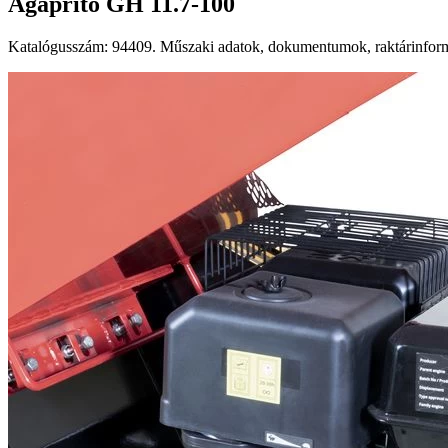
Ágaprító GH 11.7-100
Katalógusszám: 94409. Műszaki adatok, dokumentumok, raktárinformá