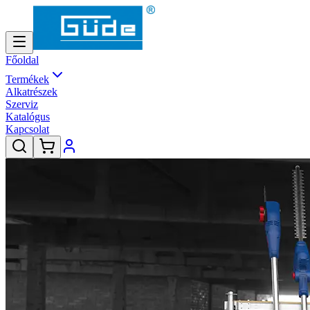
Főoldal
Termékek
Alkatrészek
Szerviz
Katalógus
Kapcsolat