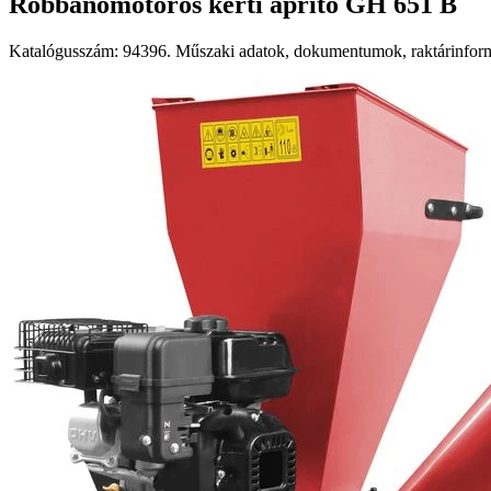
Robbanómotoros kerti aprító GH 651 B
Katalógusszám: 94396. Műszaki adatok, dokumentumok, raktárinformá