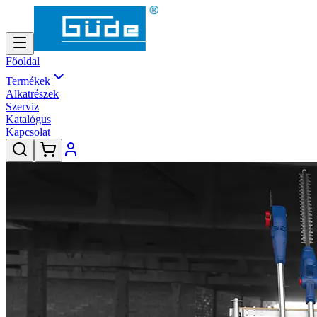
Főoldal
Termékek
Alkatrészek
Szerviz
Katalógus
Kapcsolat