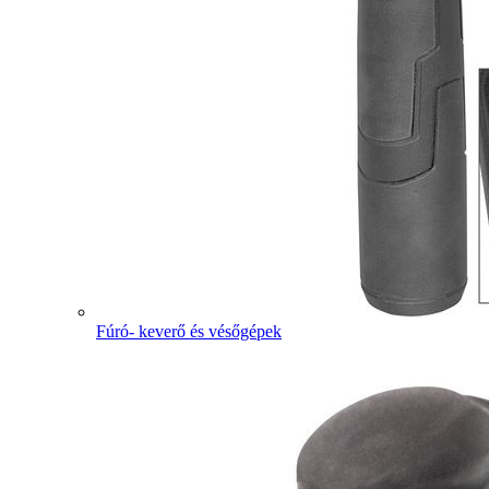
Fúró- keverő és vésőgépek