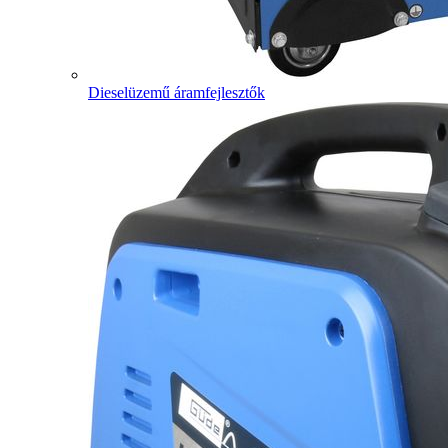
Dieselüzemű áramfejlesztők