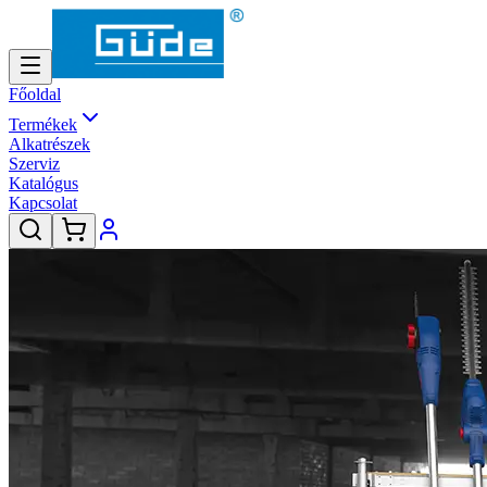
Főoldal
Termékek
Alkatrészek
Szerviz
Katalógus
Kapcsolat