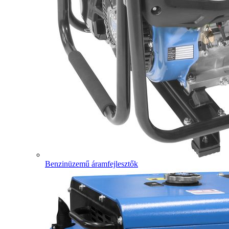
Benzinüzemű áramfejlesztők