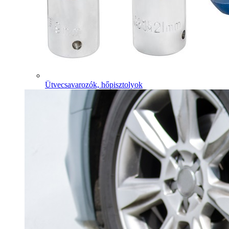
Ütvecsavarozók, hőpisztolyok