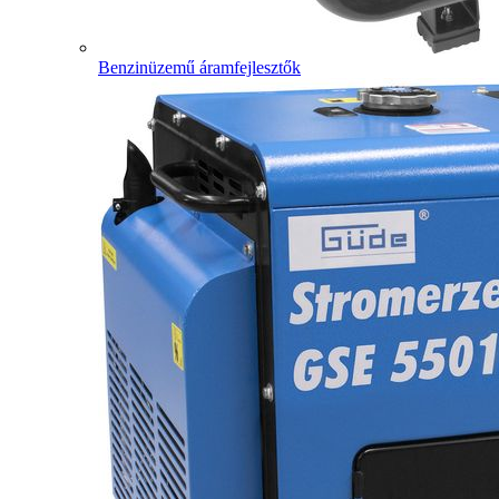
Benzinüzemű áramfejlesztők