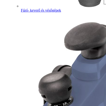
Fúró- keverő és vésőgépek