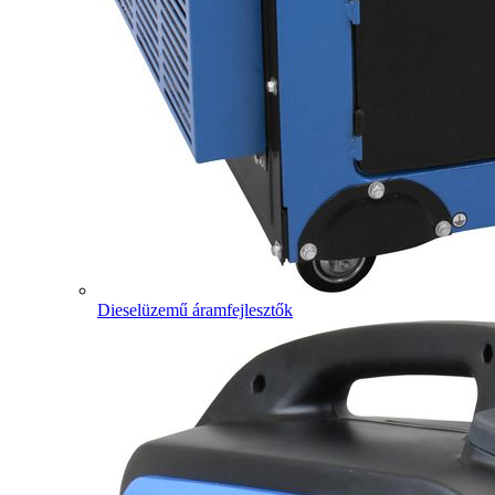
Dieselüzemű áramfejlesztők