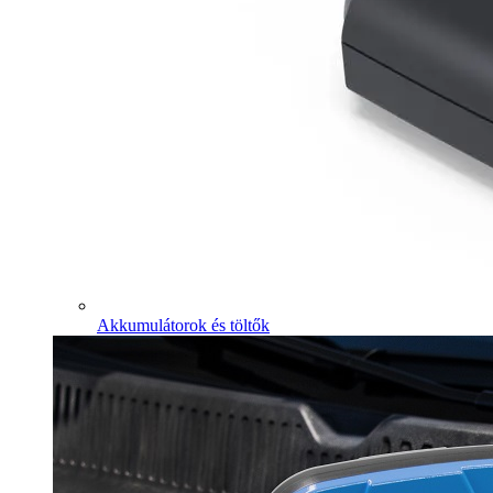
Akkumulátorok és töltők