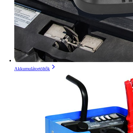
Akkumulátortöltők