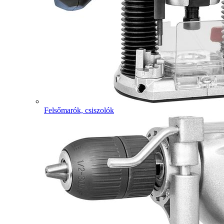
Felsőmarók, csiszolók