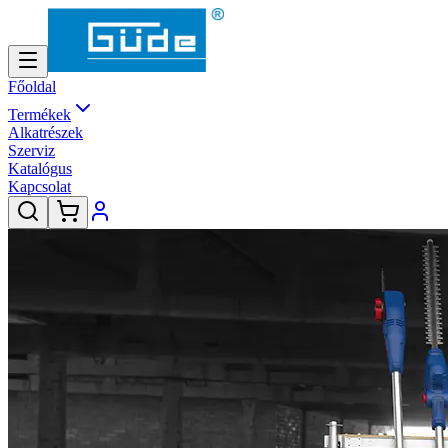
Főoldal
Termékek
Alkatrészek
Szerviz
Katalógus
Kapcsolat