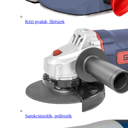
Kézi gyaluk, fűrészek
Sarokcsiszolók, polírozók