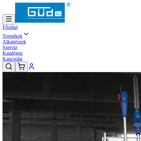
Főoldal
Termékek
Alkatrészek
Szerviz
Katalógus
Kapcsolat