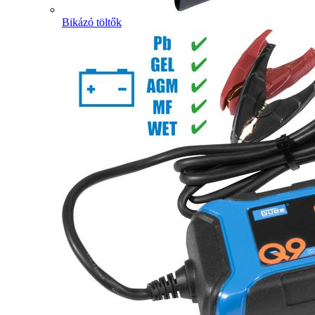
Bikázó töltők