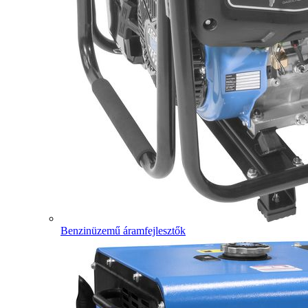
Benzinüzemű áramfejlesztők