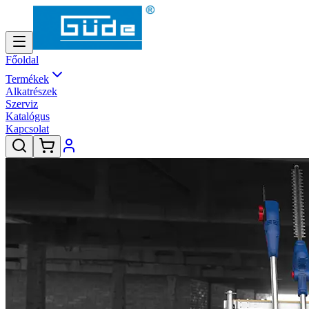
Főoldal
Termékek
Alkatrészek
Szerviz
Katalógus
Kapcsolat