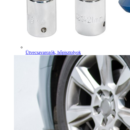
Ütvecsavarozók, hőpisztolyok