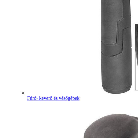
Fúró- keverő és vésőgépek