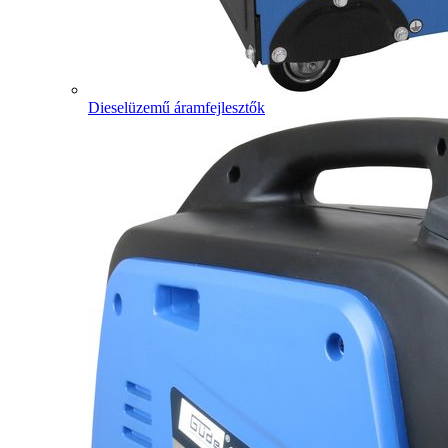
Dieselüzemű áramfejlesztők