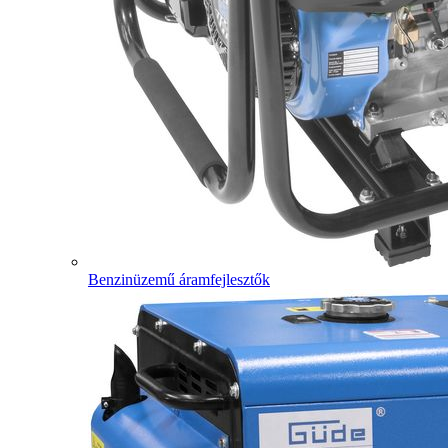
Benzinüzemű áramfejlesztők