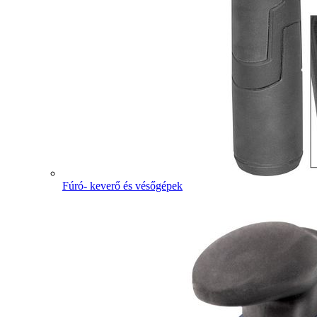
Fúró- keverő és vésőgépek