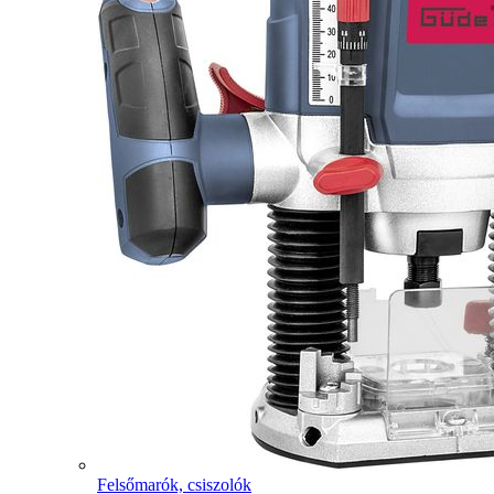
Felsőmarók, csiszolók