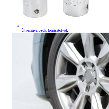
Ütvecsavarozók, hőpisztolyok