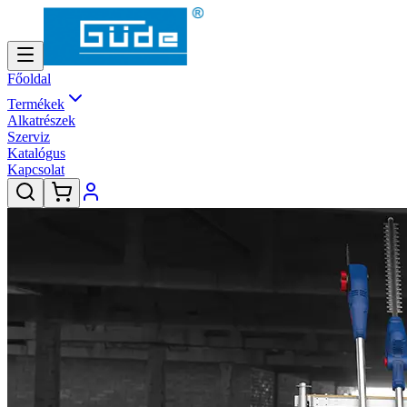
Főoldal
Termékek
Alkatrészek
Szerviz
Katalógus
Kapcsolat