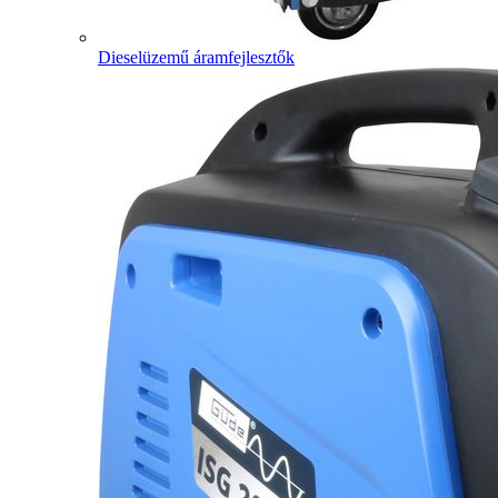
Dieselüzemű áramfejlesztők