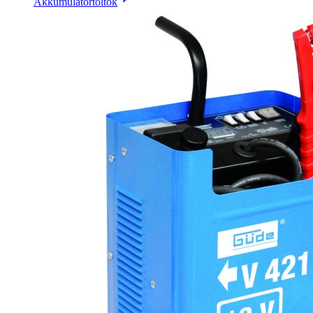
Akkumulátortöltők