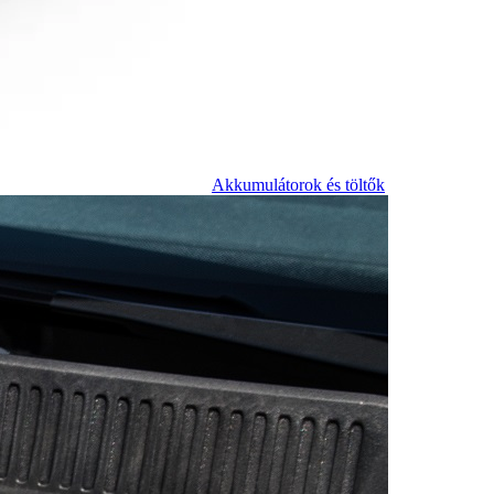
Akkumulátorok és töltők