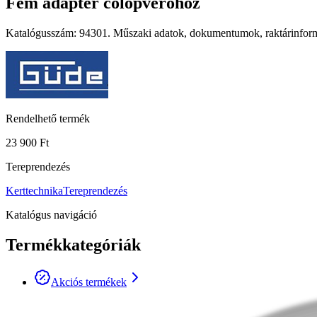
Fém adapter cölöpverőhöz
Katalógusszám: 94301. Műszaki adatok, dokumentumok, raktárinformá
Rendelhető termék
23 900 Ft
Tereprendezés
Kerttechnika
Tereprendezés
Katalógus navigáció
Termékkategóriák
Akciós termékek