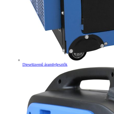
Dieselüzemű áramfejlesztők