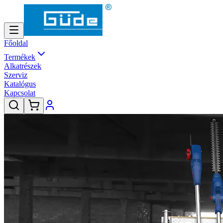
Főoldal
Termékek
Alkatrészek
Szerviz
Katalógus
Kapcsolat