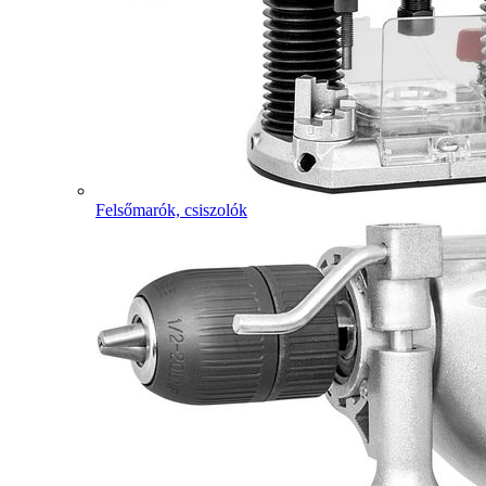
Felsőmarók, csiszolók