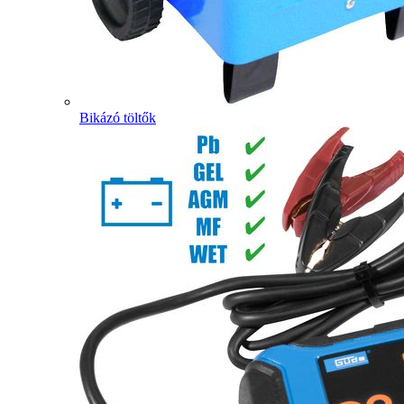
Bikázó töltők