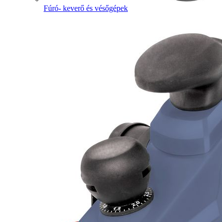
Fúró- keverő és vésőgépek