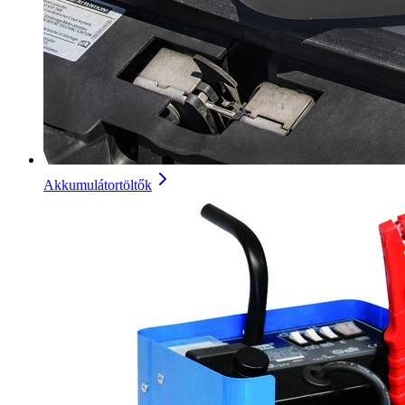
Akkumulátortöltők