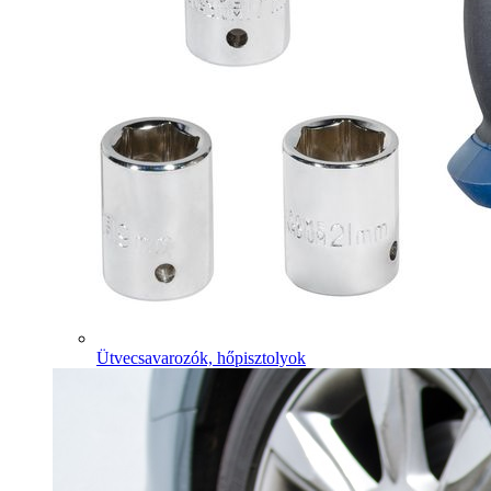
Ütvecsavarozók, hőpisztolyok