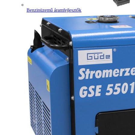
Benzinüzemű áramfejlesztők