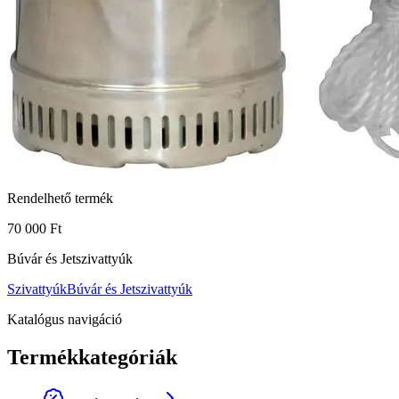
Rendelhető termék
70 000 Ft
Búvár és Jetszivattyúk
Szivattyúk
Búvár és Jetszivattyúk
Katalógus navigáció
Termékkategóriák