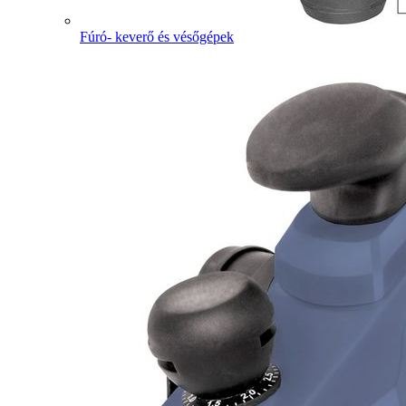
Fúró- keverő és vésőgépek