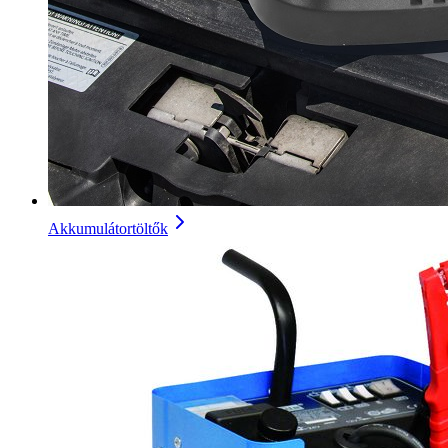
Akkumulátortöltők