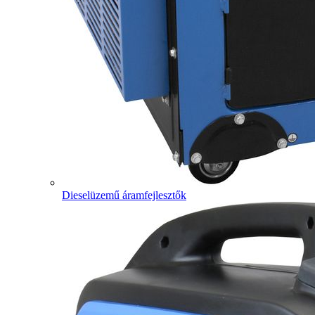
Dieselüzemű áramfejlesztők