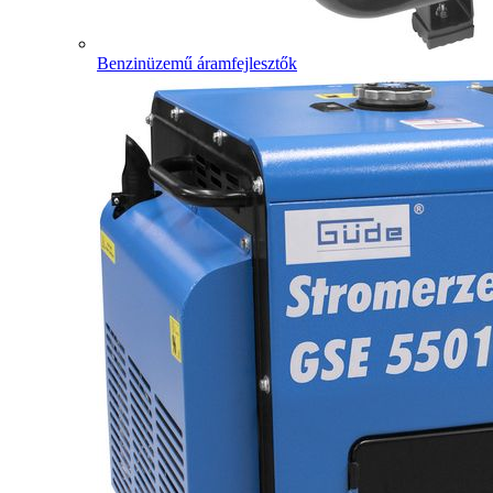
Benzinüzemű áramfejlesztők