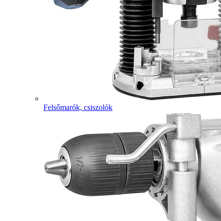
Felsőmarók, csiszolók