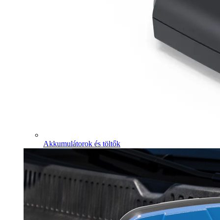
Akkumulátorok és töltők