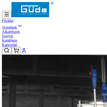
Főoldal
Termékek
Alkatrészek
Szerviz
Katalógus
Kapcsolat