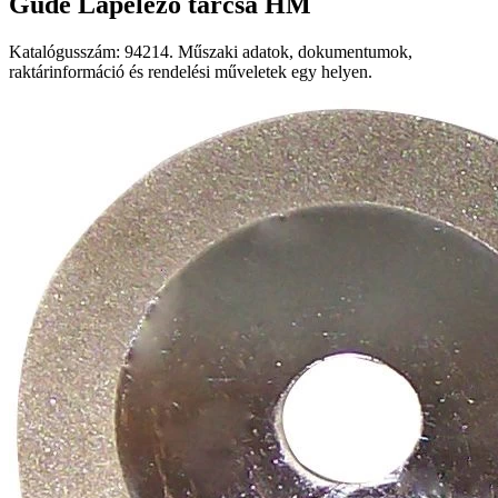
Güde Lapélező tárcsa HM
Katalógusszám: 94214. Műszaki adatok, dokumentumok,
raktárinformáció és rendelési műveletek egy helyen.