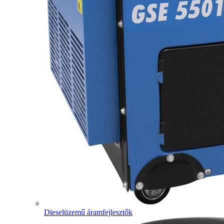
Dieselüzemű áramfejlesztők