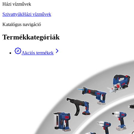
Házi vízművek
Szivattyúk
Házi vízművek
Katalógus navigáció
Termékkategóriák
Akciós termékek