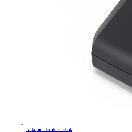
Akkumulátorok és töltők