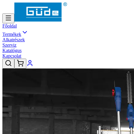
Főoldal
Termékek
Alkatrészek
Szerviz
Katalógus
Kapcsolat