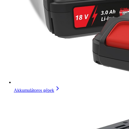
Akkumulátoros gépek