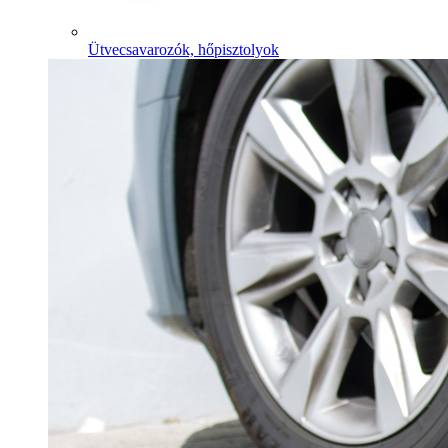
Ütvecsavarozók, hőpisztolyok