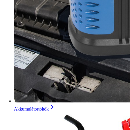
Akkumulátortöltők