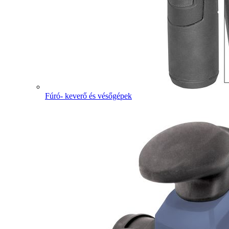
Fúró- keverő és vésőgépek