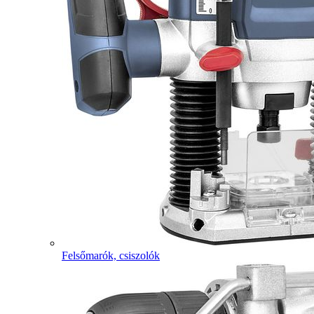
Felsőmarók, csiszolók