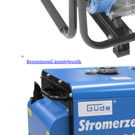
Benzinüzemű áramfejlesztők