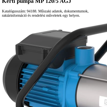
Kerti pumpa MP 120/5 AGJ
Katalógusszám: 94188. Műszaki adatok, dokumentumok,
raktárinformáció és rendelési műveletek egy helyen.