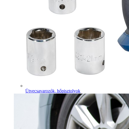
Ütvecsavarozók, hőpisztolyok