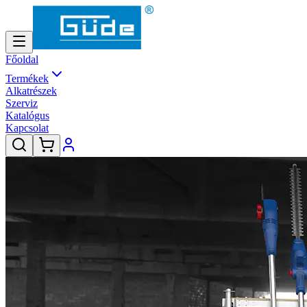
Főoldal
Termékek
Alkatrészek
Szerviz
Katalógus
Kapcsolat