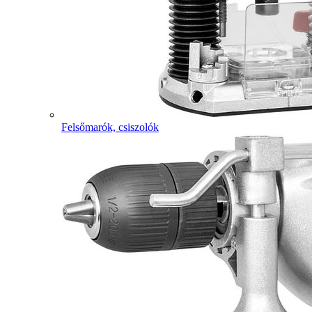
Felsőmarók, csiszolók