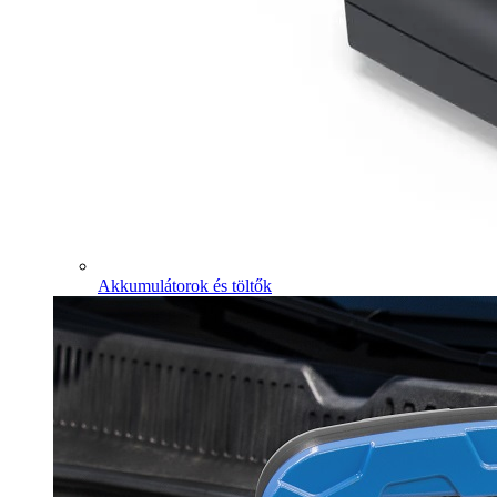
Akkumulátorok és töltők