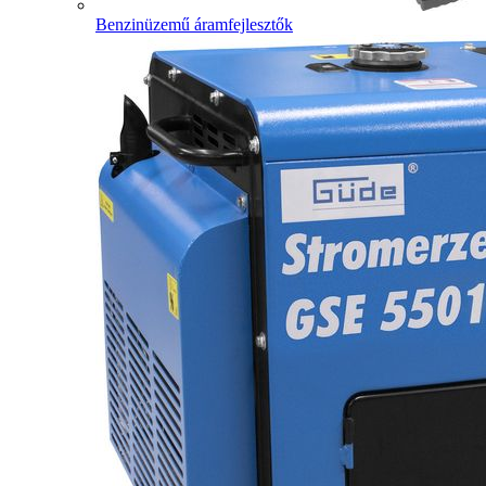
Benzinüzemű áramfejlesztők