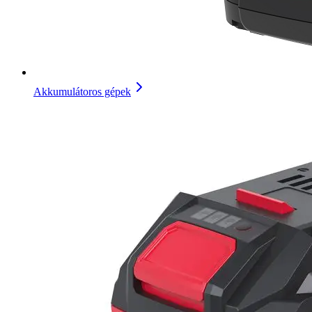
Akkumulátoros gépek