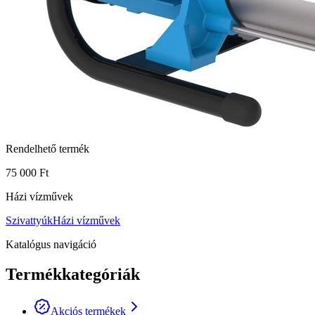
Rendelhető termék
75 000 Ft
Házi vízművek
Szivattyúk
Házi vízművek
Katalógus navigáció
Termékkategóriák
Akciós termékek