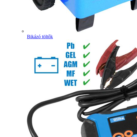
Bikázó töltők