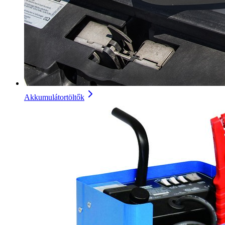
Akkumulátortöltők