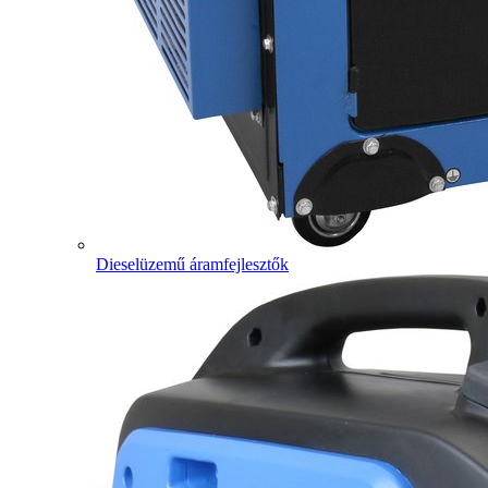
Dieselüzemű áramfejlesztők