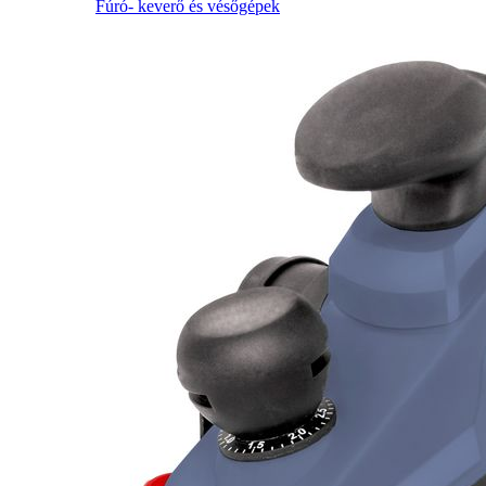
Fúró- keverő és vésőgépek