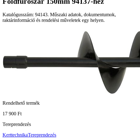
Földfúrószár 150mm 94137-hez
Katalógusszám: 94143. Műszaki adatok, dokumentumok,
raktárinformáció és rendelési műveletek egy helyen.
Rendelhető termék
17 900 Ft
Tereprendezés
Kerttechnika
Tereprendezés