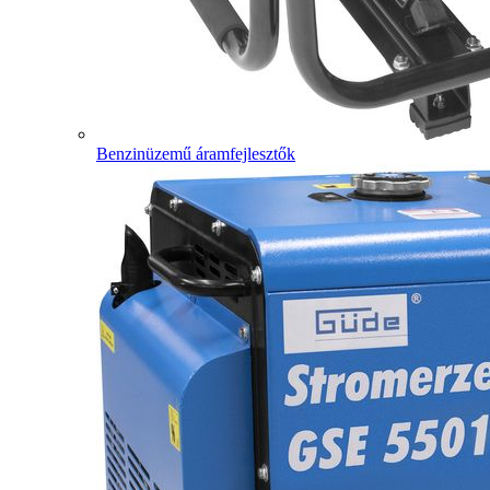
Benzinüzemű áramfejlesztők