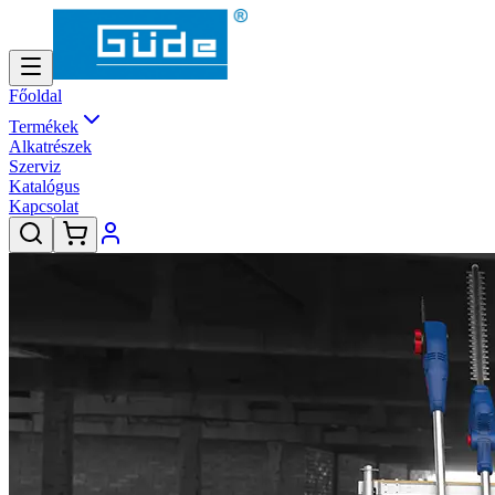
Főoldal
Termékek
Alkatrészek
Szerviz
Katalógus
Kapcsolat