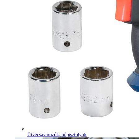
Ütvecsavarozók, hőpisztolyok