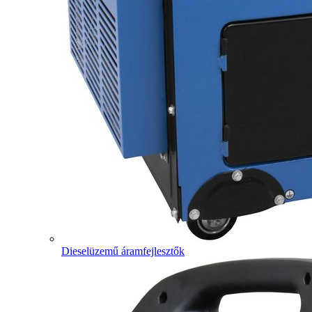
Dieselüzemű áramfejlesztők