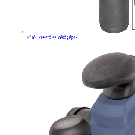
Fúró- keverő és vésőgépek