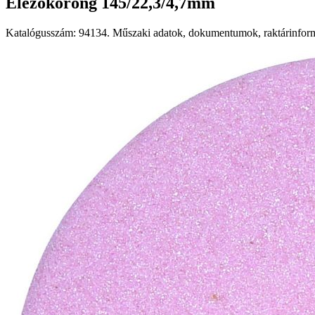
Élezőkorong 145/22,3/4,7mm
Katalógusszám: 94134. Műszaki adatok, dokumentumok, raktárinformá