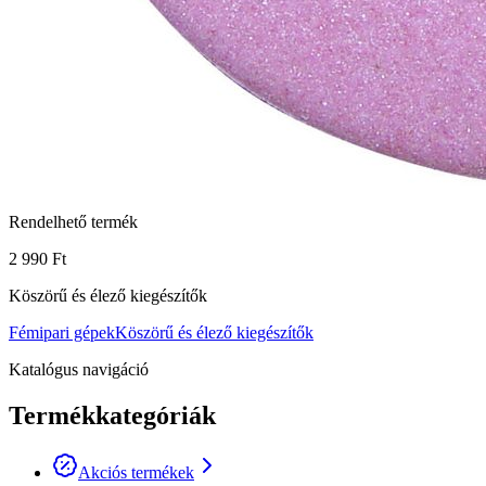
Rendelhető termék
2 990 Ft
Köszörű és élező kiegészítők
Fémipari gépek
Köszörű és élező kiegészítők
Katalógus navigáció
Termékkategóriák
Akciós termékek