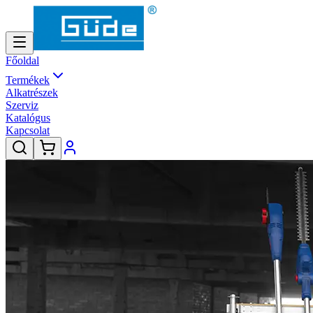
Főoldal
Termékek
Alkatrészek
Szerviz
Katalógus
Kapcsolat