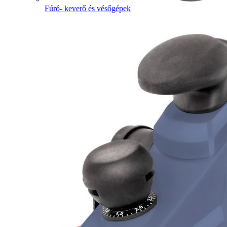
Fúró- keverő és vésőgépek