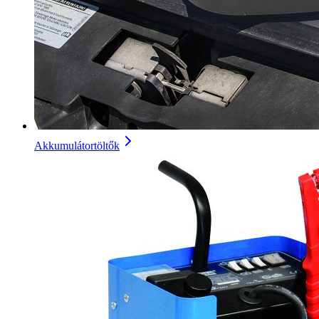
Akkumulátortöltők