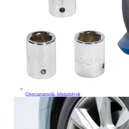
Ütvecsavarozók, hőpisztolyok