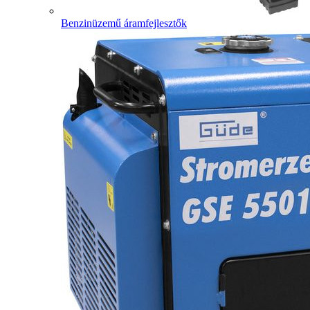
Benzinüzemű áramfejlesztők