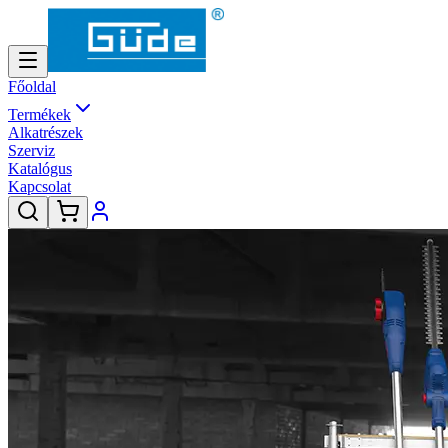
Főoldal
Termékek
Alkatrészek
Szerviz
Katalógus
Kapcsolat