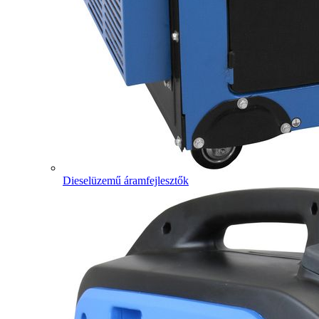
Dieselüzemű áramfejlesztők