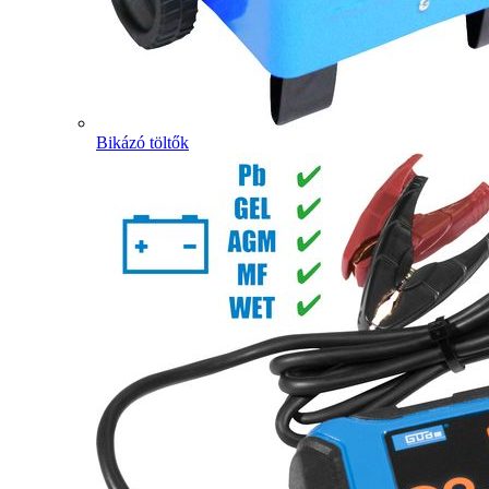
Bikázó töltők