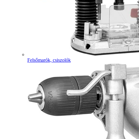
Felsőmarók, csiszolók