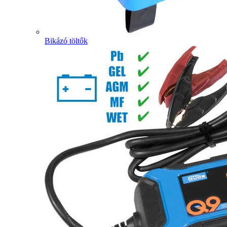
Bikázó töltők