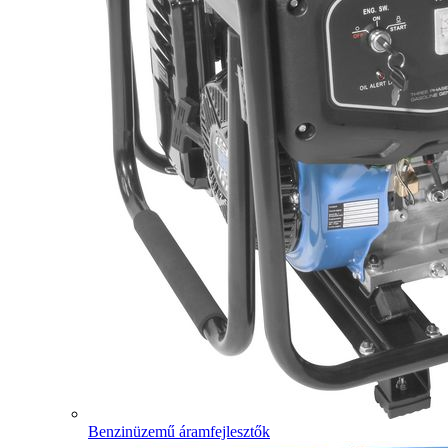
Benzinüzemű áramfejlesztők