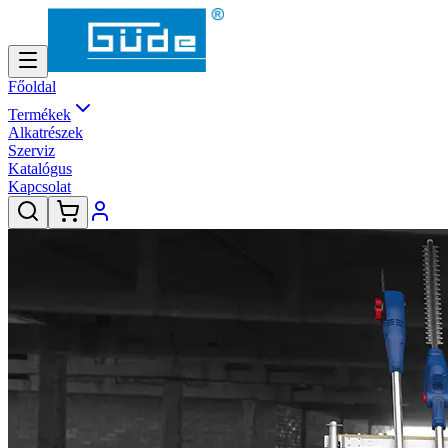
Főoldal
Termékek
Alkatrészek
Szerviz
Katalógus
Kapcsolat