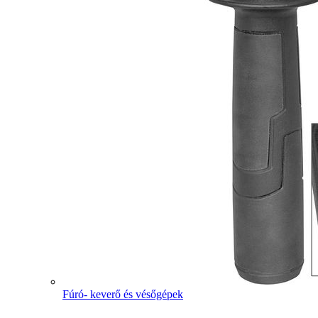
Fúró- keverő és vésőgépek