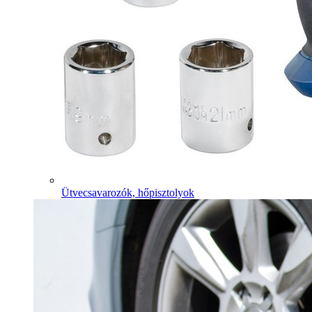
Ütvecsavarozók, hőpisztolyok