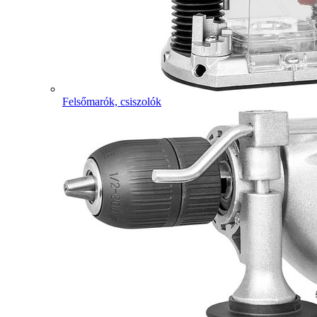
Felsőmarók, csiszolók