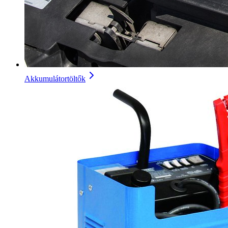
Akkumulátortöltők