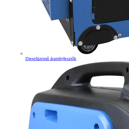
Dieselüzemű áramfejlesztők