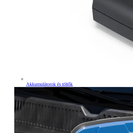
Akkumulátorok és töltők