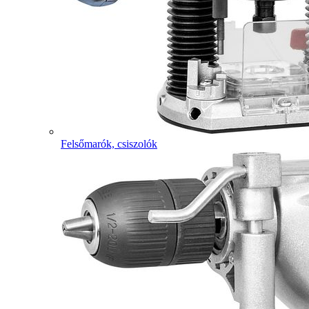
Felsőmarók, csiszolók