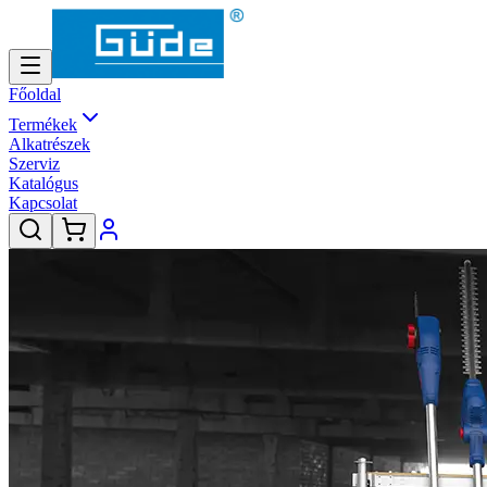
Főoldal
Termékek
Alkatrészek
Szerviz
Katalógus
Kapcsolat