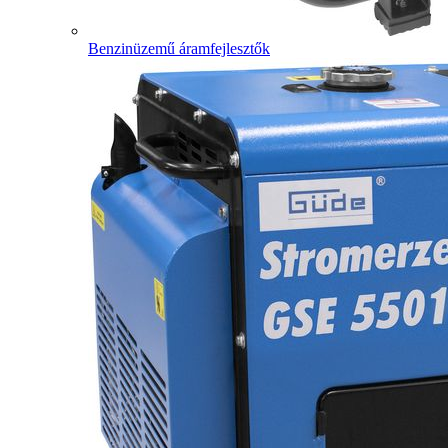
Benzinüzemű áramfejlesztők