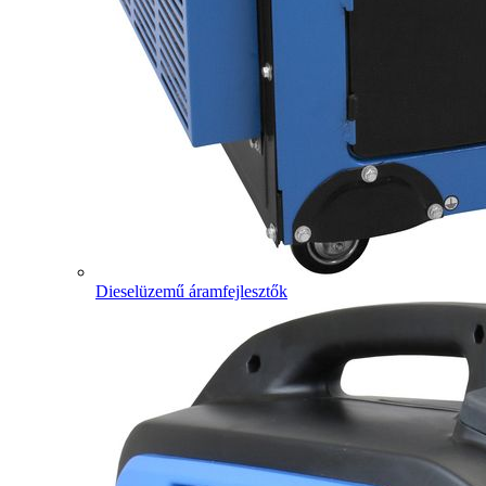
Dieselüzemű áramfejlesztők