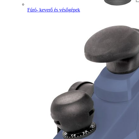
Fúró- keverő és vésőgépek