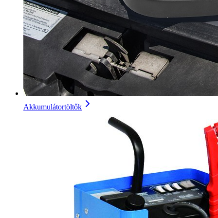
Akkumulátortöltők