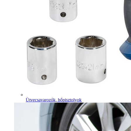
Ütvecsavarozók, hőpisztolyok