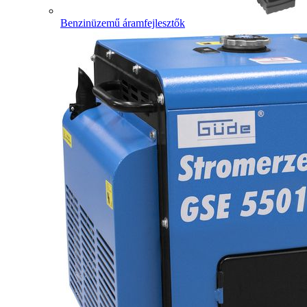
Benzinüzemű áramfejlesztők