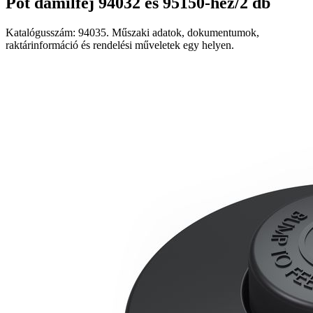
Pót damilfej 94032 és 95150-hez/2 db
Katalógusszám: 94035. Műszaki adatok, dokumentumok,
raktárinformáció és rendelési műveletek egy helyen.