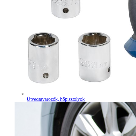
Ütvecsavarozók, hőpisztolyok