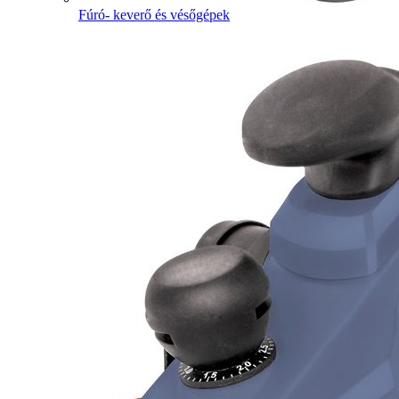
Fúró- keverő és vésőgépek