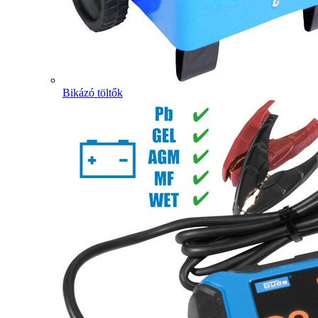
Bikázó töltők