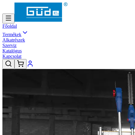
Főoldal
Termékek
Alkatrészek
Szerviz
Katalógus
Kapcsolat