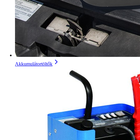
Akkumulátortöltők