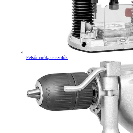
Felsőmarók, csiszolók